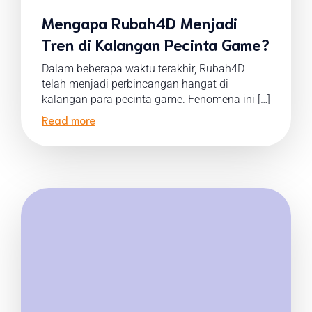
Mengapa Rubah4D Menjadi
Tren di Kalangan Pecinta Game?
Dalam beberapa waktu terakhir, Rubah4D
telah menjadi perbincangan hangat di
kalangan para pecinta game. Fenomena ini […]
Read more