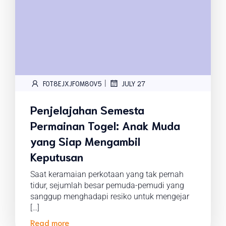
|
FOT8EJXJF0M8OV5
JULY 27
Penjelajahan Semesta
Permainan Togel: Anak Muda
yang Siap Mengambil
Keputusan
Saat keramaian perkotaan yang tak pernah
tidur, sejumlah besar pemuda-pemudi yang
sanggup menghadapi resiko untuk mengejar
[…]
Read more