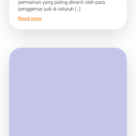
permainan yang paling dinanti oleh para
penggemar judi di seluruh […]
Read more