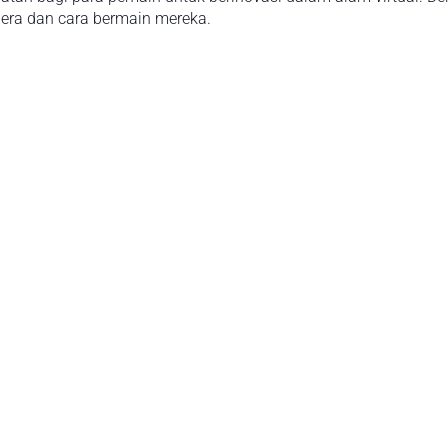
era dan cara bermain mereka.