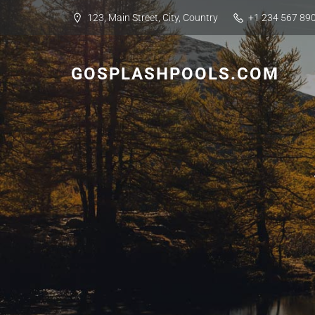
Skip
123, Main Street, City, Country
+1 234 567 89
to
content
GOSPLASHPOOLS.COM