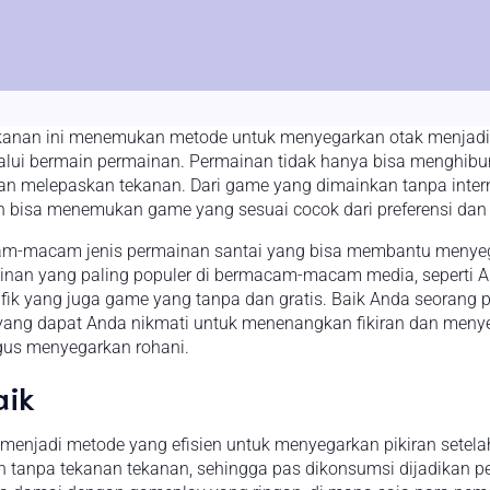
ekanan ini menemukan metode untuk menyegarkan otak menjadi s
alui bermain permainan. Permainan tidak hanya bisa menghibu
an melepaskan tekanan. Dari game yang dimainkan tanpa inte
n bisa menemukan game yang sesuai cocok dari preferensi dan
cam-macam jenis permainan santai yang bisa membantu menyeg
nan yang paling populer di bermacam-macam media, seperti An
k yang juga game yang tanpa dan gratis. Baik Anda seorang 
n yang dapat Anda nikmati untuk menenangkan fikiran dan menye
us menyegarkan rohani.
aik
menjadi metode yang efisien untuk menyegarkan pikiran setel
tanpa tekanan tekanan, sehingga pas dikonsumsi dijadikan p