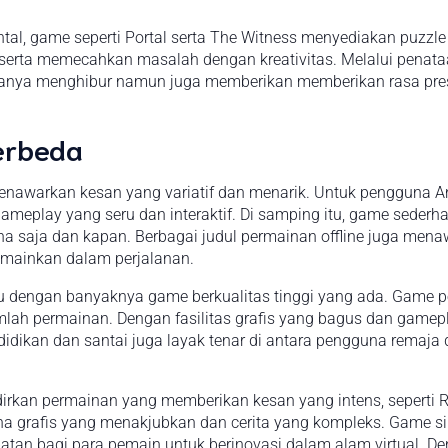
tal, game seperti Portal serta The Witness menyediakan puzzl
f serta memecahkan masalah dengan kreativitas. Melalui penataa
k hanya menghibur namun juga memberikan memberikan rasa pres
erbeda
 menawarkan kesan yang variatif dan menarik. Untuk pengguna
ameplay yang seru dan interaktif. Di samping itu, game sederh
na saja dan kapan. Berbagai judul permainan offline juga m
dimainkan dalam perjalanan.
eru dengan banyaknya game berkualitas tinggi yang ada. Game p
mlah permainan. Dengan fasilitas grafis yang bagus dan gamepl
endidikan dan santai juga layak tenar di antara pengguna re
irkan permainan yang memberikan kesan yang intens, seperti R
rena grafis yang menakjubkan dan cerita yang kompleks. Game
n bagi para pemain untuk berinovasi dalam alam virtual. Den