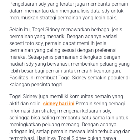
Pengeluaran sdy yang teratur juga membantu pemain
dalam memantau dan menganalisis data sdy untuk
merumuskan strategi permainan yang lebih baik.
Selain itu, Togel Sidney menawarkan berbagai jenis
permainan yang menarik. Dengan adanya variasi
seperti toto sdy, pemain dapat memilih jenis
permainan yang paling sesuai dengan preferensi
mereka. Setiap jenis permainan dilengkapi dengan
hadiah sdy yang bervariasi, memberikan peluang yang
lebih besar bagi pemain untuk meraih keuntungan.
Fasilitas ini membuat Togel Sidney semakin populer di
kalangan pencinta togel.
Togel Sidney juga memiliki komunitas pemain yang
aktif dan solid.
sidney hari ini
Pemain sering berbagi
informasi dan strategi mengenai keluaran sdy,
sehingga bisa saling membantu satu sama lain untuk
meningkatkan peluang menang. Dengan adanya
jaringan ini, setiap pemain merasa lebih terhubung dan
termotivasi. Hasilnya, Togel Sidney bukan hanya