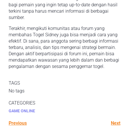
bagi pemain yang ingin tetap up-to-date dengan hasil
terkini tanpa harus mencari informasi di berbagai
sumber.
Terakhir, mengikuti komunitas atau forum yang
membahas Togel Sidney juga bisa menjadi cara yang
efektif. Di sana, para anggota sering berbagi informasi
terbaru, analisis, dan tips mengenai strategi bermain.
Dengan aktif berpartisipasi di forum ini, pemain bisa
mendapatkan wawasan yang lebih dalam dan berbagi
pengalaman dengan sesama penggemar togel.
TAGS
No tags
CATEGORIES
GAME ONLINE
Previous
Next