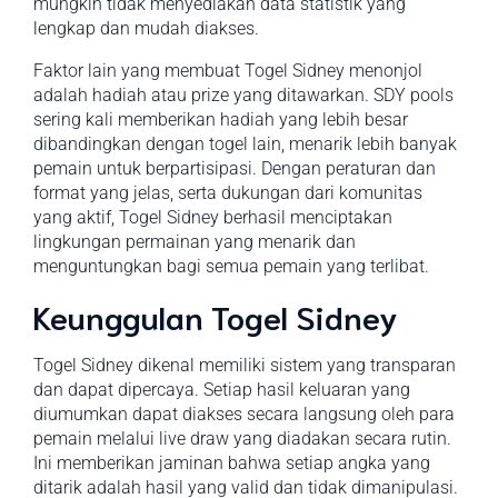
mungkin tidak menyediakan data statistik yang
lengkap dan mudah diakses.
Faktor lain yang membuat Togel Sidney menonjol
adalah hadiah atau prize yang ditawarkan. SDY pools
sering kali memberikan hadiah yang lebih besar
dibandingkan dengan togel lain, menarik lebih banyak
pemain untuk berpartisipasi. Dengan peraturan dan
format yang jelas, serta dukungan dari komunitas
yang aktif, Togel Sidney berhasil menciptakan
lingkungan permainan yang menarik dan
menguntungkan bagi semua pemain yang terlibat.
Keunggulan Togel Sidney
Togel Sidney dikenal memiliki sistem yang transparan
dan dapat dipercaya. Setiap hasil keluaran yang
diumumkan dapat diakses secara langsung oleh para
pemain melalui live draw yang diadakan secara rutin.
Ini memberikan jaminan bahwa setiap angka yang
ditarik adalah hasil yang valid dan tidak dimanipulasi.