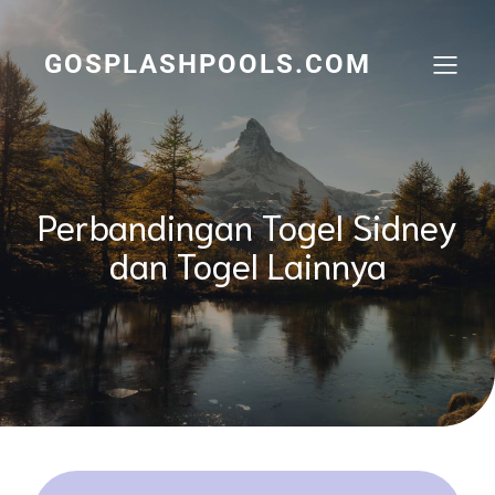
Skip
to
content
GOSPLASHPOOLS.COM
Perbandingan Togel Sidney
dan Togel Lainnya