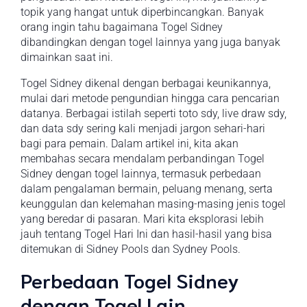
topik yang hangat untuk diperbincangkan. Banyak
orang ingin tahu bagaimana Togel Sidney
dibandingkan dengan togel lainnya yang juga banyak
dimainkan saat ini.
Togel Sidney dikenal dengan berbagai keunikannya,
mulai dari metode pengundian hingga cara pencarian
datanya. Berbagai istilah seperti toto sdy, live draw sdy,
dan data sdy sering kali menjadi jargon sehari-hari
bagi para pemain. Dalam artikel ini, kita akan
membahas secara mendalam perbandingan Togel
Sidney dengan togel lainnya, termasuk perbedaan
dalam pengalaman bermain, peluang menang, serta
keunggulan dan kelemahan masing-masing jenis togel
yang beredar di pasaran. Mari kita eksplorasi lebih
jauh tentang Togel Hari Ini dan hasil-hasil yang bisa
ditemukan di Sidney Pools dan Sydney Pools.
Perbedaan Togel Sidney
dengan Togel Lain