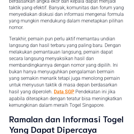
berdasarkan angka ekor dan kepala dapat menjadi
taktik yang efektif. Banyak, komunitas dan forum yang
menyediakan diskusi dan informasi mengenai formula
yang mungkin mendukung dalam menetapkan pilihan
nomor.
Terakhir, pemain pun perlu aktif memantau undian
langsung dan hasil terbaru yang paling baru. Dengan
melakukan pemantauan langsung, pemain dapat
secara langsung menyaksikan hasil dan
membandingkannya dengan nomor yang dipilih. Ini
bukan hanya menyuguhkan pengalaman bermain
yang semakin menarik tetapi juga menolong pemain
untuk menyusun taktik di masa depan berdasarkan
hasil yang diperoleh.
Data SGP
Pendekatan ini jika
apabila diterapkan dengan teratur bisa meningkatkan
kemungkinan dalam meraih Togel Singapore.
Ramalan dan Informasi Togel
Yang Dapat Dipercaya