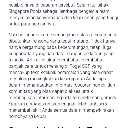
nasib dirinya di pasaran tersebut. Selain itu, pihak
Singapore Pools sebagai lembaga pengelola resmi
menyediakan kenyamanan dan keamanan yang tinggi
untuk para pemainnya.
Namun, agar bisa memenangkan dalam permainan ini,
dibutuhkan rencana yang tepat matang. Tidak hanya
hanya bergantung pada keberuntungan, tetapi juga
pengamatan yang dari data maupun perkiraan yang
tersedia. Artikel ini akan membahas membahas
banyak cara untuk menang di Togel SGP, yang
mencakup teknik-teknik peramalan yang bisa dapat
menolong meningkatkan kesempatan Anda, tips
dalam memanfaatkan informasi bocoran nomor, dan
komunitas yang bisa dapat diakses untuk
membagikan informasi kepada teman-teman gamers.
Siapkan diri Anda untuk menggali lebih jauh serta
menambah skill Anda semua dalam memperkirakan
nomor yang keluar.