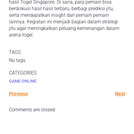
hasil Togel Singapore. Di sana, para pemain bisa
berdiskusi hasil hasil terbaru, berbagi prediksi jitu,
serta mendapatkan insight dari pemain pemain
lainnya. Kegiatan ini menjadi bagian dalam strategi
jitu agar meningkatkan peluang kemenangan dalam
arena togel.
TAGS
No tags
CATEGORIES
GAME ONLINE
Previous
Next
Comments are closed