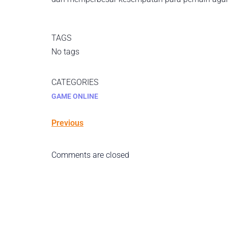
TAGS
No tags
CATEGORIES
GAME ONLINE
Previous
Comments are closed