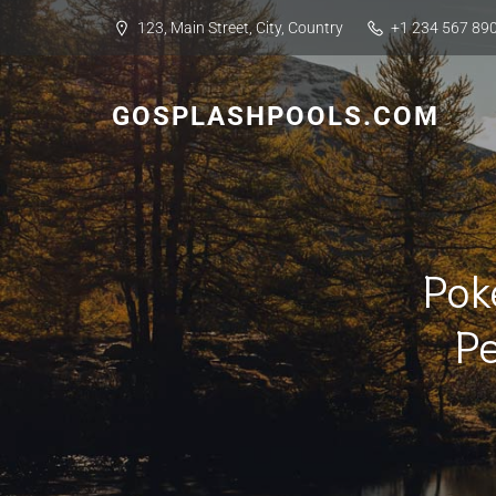
Skip
123, Main Street, City, Country
+1 234 567 89
to
content
GOSPLASHPOOLS.COM
Pok
P