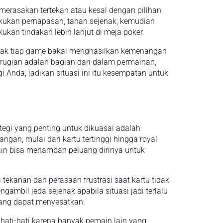
erasakan tertekan atau kesal dengan pilihan
kukan pernapasan, tahan sejenak, kemudian
kan tindakan lebih lanjut di meja poker.
idak tiap game bakal menghasilkan kemenangan
ugian adalah bagian dari dalam permainan,
Anda; jadikan situasi ini itu kesempatan untuk
egi yang penting untuk dikuasai adalah
gan, mulai dari kartu tertinggi hingga royal
ain bisa menambah peluang dirinya untuk
tekanan dan perasaan frustrasi saat kartu tidak
ambil jeda sejenak apabila situasi jadi terlalu
yang dapat menyesatkan.
hati-hati karena banyak pemain lain yang