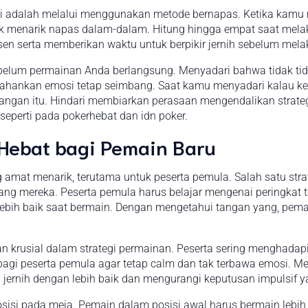
si adalah melalui menggunakan metode bernapas. Ketika kamu m
uk menarik napas dalam-dalam. Hitung hingga empat saat mela
 serta memberikan waktu untuk berpikir jernih sebelum melaku
ebelum permainan Anda berlangsung. Menyadari bahwa tidak t
hankan emosi tetap seimbang. Saat kamu menyadari kalau ker
gan itu. Hindari membiarkan perasaan mengendalikan strategi 
eperti pada pokerhebat dan idn poker.
 Hebat bagi Pemain Baru
amat menarik, terutama untuk peserta pemula. Salah satu strat
g mereka. Peserta pemula harus belajar mengenai peringkat tan
lebih baik saat bermain. Dengan mengetahui tangan yang, pem
n krusial dalam strategi permainan. Peserta sering menghadapi 
gi peserta pemula agar tetap calm dan tak terbawa emosi. Meng
jernih dengan lebih baik dan mengurangi keputusan impulsif 
sisi pada meja. Pemain dalam posisi awal harus bermain lebih 