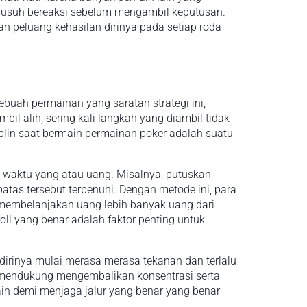
 musuh bereaksi sebelum mengambil keputusan.
 peluang kehasilan dirinya pada setiap roda
buah permainan yang saratan strategi ini,
l alih, sering kali langkah yang diambil tidak
iplin saat bermain permainan poker adalah suatu
g waktu yang atau uang. Misalnya, putuskan
tas tersebut terpenuhi. Dengan metode ini, para
 membelanjakan uang lebih banyak uang dari
oll yang benar adalah faktor penting untuk
dirinya mulai merasa merasa tekanan dan terlalu
 mendukung mengembalikan konsentrasi serta
ain demi menjaga jalur yang benar yang benar