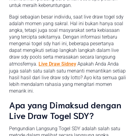
untuk meraih keberuntungan.
Bagi sebagian besar individu, saat live draw togel sdy
adalah momen yang sakral. Hal ini bukan hanya soal
angka, tetapi juga soal masyarakat serta kebiasaan
yang tercipta sekitarnya. Dengan informasi terbaru
mengenai togel sdy hari ini, beberapa pesertanya
dapat mengikuti setiap langkah langkah dalam live
draw sdy pools serta merasakan secara langsung
atmosfernya.
Live Draw Sidney
Apakah Anda Anda
juga salah satu salah satu menanti menantikan setiap
hasil hasil dari live draw sdy lotto? Ayo kita semua gali
lebih mendalam rahasia yang mengitari momen
menarik ini.
Apa yang Dimaksud dengan
Live Draw Togel SDY?
Pengundian Langsung Togel SDY adalah salah satu
metode dalam melihat secara langsung angka