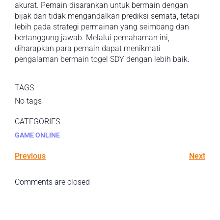
akurat. Pemain disarankan untuk bermain dengan
bijak dan tidak mengandalkan prediksi semata, tetapi
lebih pada strategi permainan yang seimbang dan
bertanggung jawab. Melalui pemahaman ini,
diharapkan para pemain dapat menikmati
pengalaman bermain togel SDY dengan lebih baik.
TAGS
No tags
CATEGORIES
GAME ONLINE
Previous
Next
Comments are closed