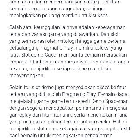
permainan dan mengembangkan strategi sebelum
bermain dengan uang sungguhan, sehingga
meningkatkan peluang mereka untuk sukses.
Salah satu keunggulan lainnya adalah keberagaman
tema dan variasi game yang ditawarkan. Dari slot
yang terinspirasi oleh mitologi hingga game bertema
petualangan, Pragmatic Play memiliki koleksi yang
luas. Slot demo Gacor membantu pemain merasakan
berbagai fitur bonus dan mekanisme permainan tanpa
tekanan, menjadikan setiap sesi bermain lebih
menyenangkan.
Selain itu, slot demo juga menyediakan akses ke fitur
terbaru yang dirilis oleh Pragmatic Play. Pemain dapat
menjelajahi game-game baru seperti Demo Spaceman
dengan segera, mendapatkan pemahaman mengenai
gameplay dan fitur-fitur unik, serta menentukan mana
yang merupakan pilihan terbaik untuk mereka. Hal ini
menjadikan slot demo sebagai alat yang sangat efektif
bagi pemain untuk meningkatkan pengalaman