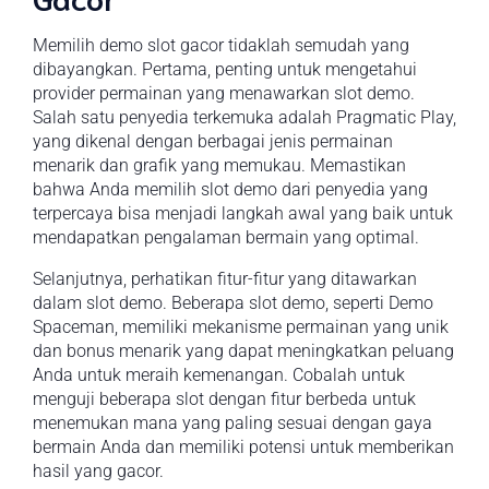
Memilih demo slot gacor tidaklah semudah yang
dibayangkan. Pertama, penting untuk mengetahui
provider permainan yang menawarkan slot demo.
Salah satu penyedia terkemuka adalah Pragmatic Play,
yang dikenal dengan berbagai jenis permainan
menarik dan grafik yang memukau. Memastikan
bahwa Anda memilih slot demo dari penyedia yang
terpercaya bisa menjadi langkah awal yang baik untuk
mendapatkan pengalaman bermain yang optimal.
Selanjutnya, perhatikan fitur-fitur yang ditawarkan
dalam slot demo. Beberapa slot demo, seperti Demo
Spaceman, memiliki mekanisme permainan yang unik
dan bonus menarik yang dapat meningkatkan peluang
Anda untuk meraih kemenangan. Cobalah untuk
menguji beberapa slot dengan fitur berbeda untuk
menemukan mana yang paling sesuai dengan gaya
bermain Anda dan memiliki potensi untuk memberikan
hasil yang gacor.