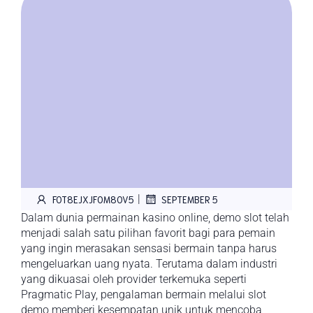
|
FOT8EJXJF0M8OV5
SEPTEMBER 5
Dalam dunia permainan kasino online, demo slot telah
menjadi salah satu pilihan favorit bagi para pemain
yang ingin merasakan sensasi bermain tanpa harus
mengeluarkan uang nyata. Terutama dalam industri
yang dikuasai oleh provider terkemuka seperti
Pragmatic Play, pengalaman bermain melalui slot
demo memberi kesempatan unik untuk mencoba