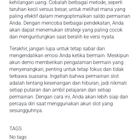
kehilangan uang. Cobalah berbagai metode, seperti
taruhan kecil versus besar, untuk melihat mana yang
paling efektif dalam mengoptimalkan saldo permainan
Anda. Dengan mencoba berbagai pendekatan, Anda
akan dapat menemukan strategi yang paling cocok
dan menguntungkan saat beralih ke versi nyata.
Terakhir, jangan lupa untuk tetap sabar dan
mengendalikan emosi Anda ketika bermain. Meskipun
akun demo memberikan pengalaman bermain yang
menyenangkan, penting untuk tetap fokus dan tidak
terbawa suasana. Ingatlah bahwa permainan slot
adalah tentang kesenangan dan hiburan, jadi nikmati
setiap putaran dan ambil pelajaran dari setiap
permainan. Dengan cara ini, Anda akan lebih siap dan
percaya diri saat menggunakan akun slot yang
sesungguhnya.
TAGS
No tags