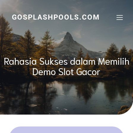
Skip
to
content
GOSPLASHPOOLS.COM
Rahasia Sukses dalam Memilih
Demo Slot Gacor