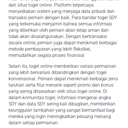
dari situs togel online. Platform terpercaya
menyediakan sistem yang menjaga data pribadi dan
transaksi pemain dengan baik. Para bandar togel SDY
yang terkemuka menjamin bahwa semua informasi
yang diberikan oleh pemain akan tetap aman dan
tidak akan disalahgunakan. Dengan bertransaksi
secara online, pemain juga dapat menikmati berbagai
metode pembayaran yang lebih fleksibel,
memudahkan segala proses finansial.
Selain itu, togel online memberikan variasi permainan
yang lebih bervariasi dibandingkan dengan togel
konvensional. Pemain dapat menikmati berbagai jenis
taruhan serta fitur menarik seperti promo dan bonus
yang sering ditawarkan oleh situs togel online. Di
dalam komunitas togel, informasi mengenai angka
SDY dan data SDY sering kali dibagikan, memberikan
keunggulan tambahan yang sangat bermanfaat bagi
mereka yang ingin meningkatkan peluang menang
dalam setiap permainan.