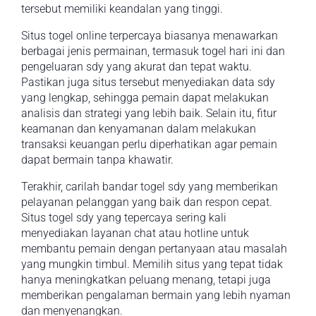
tersebut memiliki keandalan yang tinggi.
Situs togel online terpercaya biasanya menawarkan
berbagai jenis permainan, termasuk togel hari ini dan
pengeluaran sdy yang akurat dan tepat waktu.
Pastikan juga situs tersebut menyediakan data sdy
yang lengkap, sehingga pemain dapat melakukan
analisis dan strategi yang lebih baik. Selain itu, fitur
keamanan dan kenyamanan dalam melakukan
transaksi keuangan perlu diperhatikan agar pemain
dapat bermain tanpa khawatir.
Terakhir, carilah bandar togel sdy yang memberikan
pelayanan pelanggan yang baik dan respon cepat.
Situs togel sdy yang tepercaya sering kali
menyediakan layanan chat atau hotline untuk
membantu pemain dengan pertanyaan atau masalah
yang mungkin timbul. Memilih situs yang tepat tidak
hanya meningkatkan peluang menang, tetapi juga
memberikan pengalaman bermain yang lebih nyaman
dan menyenangkan.