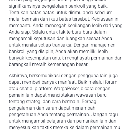
signifikansinya pengelolaan bankroll yang baik.
Tentukan batas batas untuk dirimu anda sebelum
mulai bermain dan ikuti batas tersebut. Kebiasaan ini
membantu Anda mencegah kehilangan lebih dari yang
Anda siap. Selalu untuk tak terburu-buru dalam
mengambil keputusan dan luangkan sesaat Anda
untuk menilai setiap transaksi. Dengan manajemen
bankroll yang disiplin, Anda akan memiliki lebih
banyak kesempatan untuk menghayati permainan dan
barangkali meraih kemenangan besar.
Akhirnya, berkomunikasi dengan pengguna lain juga
dapat memberi banyak manfaat. Baik melalui forum
atau chat di platform WargaPoker, bicara dengan
pemain lain dapat menciptakan wawasan baru
tentang strategi dan cara bermain. Berbagi
pengalaman dan saran dapat menambah
pengetahuan Anda tentang permainan. Jangan ragu
untuk mengambil pelajaran dari pemankan lain dan
menyesuaikan taktik mereka ke dalam permainan mu