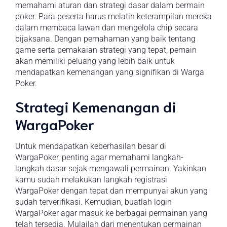
memahami aturan dan strategi dasar dalam bermain
poker. Para peserta harus melatih keterampilan mereka
dalam membaca lawan dan mengelola chip secara
bijaksana. Dengan pemahaman yang baik tentang
game serta pemakaian strategi yang tepat, pemain
akan memiliki peluang yang lebih baik untuk
mendapatkan kemenangan yang signifikan di Warga
Poker.
Strategi Kemenangan di
WargaPoker
Untuk mendapatkan keberhasilan besar di
WargaPoker, penting agar memahami langkah-
langkah dasar sejak mengawali permainan. Yakinkan
kamu sudah melakukan langkah registrasi
WargaPoker dengan tepat dan mempunyai akun yang
sudah terverifikasi. Kemudian, buatlah login
WargaPoker agar masuk ke berbagai permainan yang
telah tersedia. Mulailah dari menentukan permainan