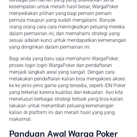
kesempatan untuk meraih hasil besar, WargaPoker
menyediakan pilihan yang bagi pemain pemain
pemula maupun yang sudah mengalami. Banyak
orang orang cara cara meningkatkan peluang mereka
dalam permainan ini, dan memahami strategi yang
sesuai adalah kunci untuk mendapatkan kemenangan
yang diinginkan dalam permainan ini.
Bagi anda yang baru saja memahami WargaPoker,
proses login login WargaPoker dan pendaftaran
menjadi langkah awal yang sangat. Dengan cara
melakukan pendaftaran kalian bisa mengakses akses
ke ke jenis-jenis game yang tersedia, seperti IDN Poker
yang terkenal karena kualitas dan kekuatan. Ayo kita
menelusuri berbagai strategi terbaik yang bisa kalian
lakukan untuk menambah peluang kemenangan
kalian di platform ini dan meraih hasil yang yang
maksimal.
Panduan Awal Warga Poker