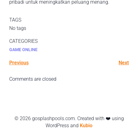
pribadi untuk meningkatkan peluang menang.
TAGS
No tags
CATEGORIES
GAME ONLINE
Previous
Next
Comments are closed
© 2026 gosplashpools.com. Created with ❤️ using
WordPress and
Kubio