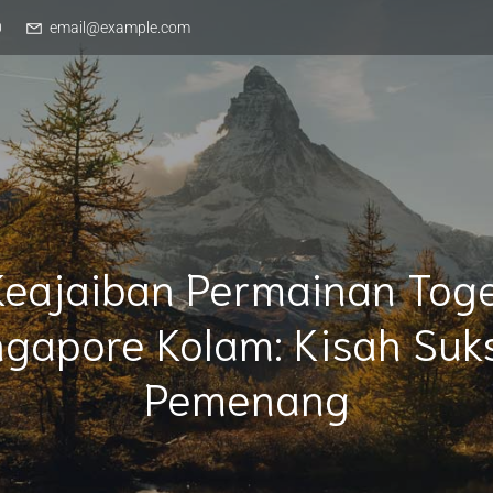
0
email@example.com
Keajaiban Permainan Toge
ngapore Kolam: Kisah Suk
Pemenang