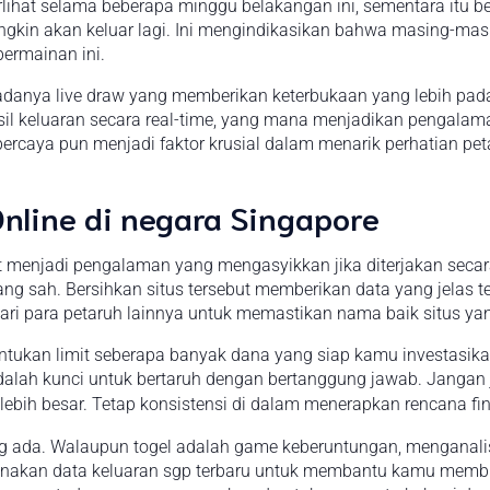
rlihat selama beberapa minggu belakangan ini, sementara itu b
kin akan keluar lagi. Ini mengindikasikan bahwa masing-mas
rmainan ini.
 adanya live draw yang memberikan keterbukaan yang lebih pa
il keluaran secara real-time, yang mana menjadikan pengalaman 
ercaya pun menjadi faktor krusial dalam menarik perhatian peta
nline di negara Singapore
pat menjadi pengalaman yang mengasyikkan jika diterjakan secar
 yang sah. Bersihkan situs tersebut memberikan data yang jelas 
n dari para petaruh lainnya untuk memastikan nama baik situs y
ntukan limit seberapa banyak dana yang siap kamu investasikan
alah kunci untuk bertaruh dengan bertanggung jawab. Jangan ja
 lebih besar. Tetap konsistensi di dalam menerapkan rencana fi
 yang ada. Walaupun togel adalah game keberuntungan, menganal
nakan data keluaran sgp terbaru untuk membantu kamu membua