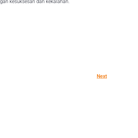
gan kesuksesan dan kekalahan.
Next