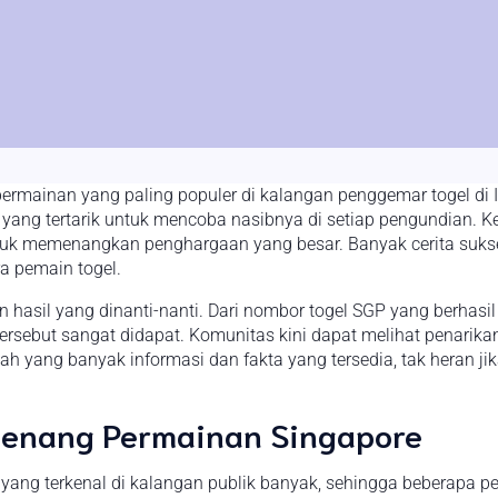
 permainan yang paling populer di kalangan penggemar togel di
yang tertarik untuk mencoba nasibnya di setiap pengundian. Kel
uk memenangkan penghargaan yang besar. Banyak cerita sukse
a pemain togel.
kan hasil yang dinanti-nanti. Dari nombor togel SGP yang berha
ersebut sangat didapat. Komunitas kini dapat melihat penarik
h yang banyak informasi dan fakta yang tersedia, tak heran ji
menang Permainan Singapore
n yang terkenal di kalangan publik banyak, sehingga beberap