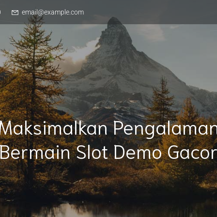
0
email@example.com
Maksimalkan Pengalama
Bermain Slot Demo Gaco