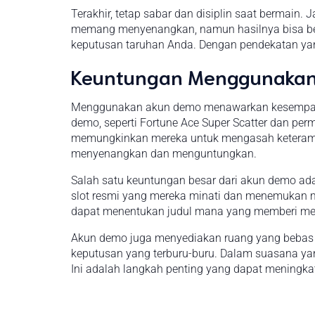
Terakhir, tetap sabar dan disiplin saat bermain.
memang menyenangkan, namun hasilnya bisa berv
keputusan taruhan Anda. Dengan pendekatan ya
Keuntungan Menggunaka
Menggunakan akun demo menawarkan kesempatan 
demo, seperti Fortune Ace Super Scatter dan per
memungkinkan mereka untuk mengasah keterampi
menyenangkan dan menguntungkan.
Salah satu keuntungan besar dari akun demo ad
slot resmi yang mereka minati dan menemukan m
dapat menentukan judul mana yang memberi mere
Akun demo juga menyediakan ruang yang bebas st
keputusan yang terburu-buru. Dalam suasana yan
Ini adalah langkah penting yang dapat meningka