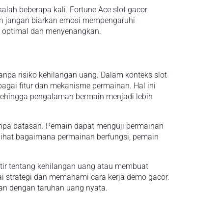
alah beberapa kali. Fortune Ace slot gacor
an jangan biarkan emosi mempengaruhi
h optimal dan menyenangkan.
a risiko kehilangan uang. Dalam konteks slot
bagai fitur dan mekanisme permainan. Hal ini
ehingga pengalaman bermain menjadi lebih
anpa batasan. Pemain dapat menguji permainan
lihat bagaimana permainan berfungsi, pemain
atir tentang kehilangan uang atau membuat
ai strategi dan memahami cara kerja demo gacor.
nan dengan taruhan uang nyata.