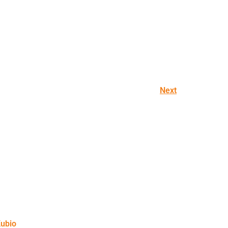
Next
ubio