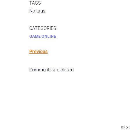
TAGS
No tags
CATEGORIES
GAME ONLINE
Previous
Comments are closed
© 20