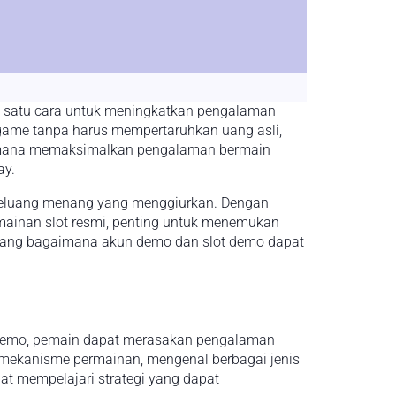
lah satu cara untuk meningkatkan pengalaman
ame tanpa harus mempertaruhkan uang asli,
aimana memaksimalkan pengalaman bermain
ay.
n peluang menang yang menggiurkan. Dengan
mainan slot resmi, penting untuk menemukan
entang bagaimana akun demo dan slot demo dapat
t demo, pemain dapat merasakan pengalaman
mekanisme permainan, mengenal berbagai jenis
pat mempelajari strategi yang dapat