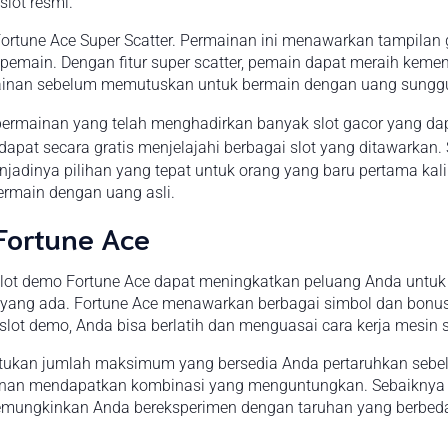
lot resmi.
 Fortune Ace Super Scatter. Permainan ini menawarkan tampilan
 pemain. Dengan fitur super scatter, pemain dapat meraih kem
ermainan sebelum memutuskan untuk bermain dengan uang sungg
permainan yang telah menghadirkan banyak slot gacor yang 
pat secara gratis menjelajahi berbagai slot yang ditawarkan.
dinya pilihan yang tepat untuk orang yang baru pertama kal
rmain dengan uang asli.
Fortune Ace
slot demo Fortune Ace dapat meningkatkan peluang Anda untuk
ang ada. Fortune Ace menawarkan berbagai simbol dan bonus, 
ot demo, Anda bisa berlatih dan menguasai cara kerja mesin
ntukan jumlah maksimum yang bersedia Anda pertaruhkan sebel
inan mendapatkan kombinasi yang menguntungkan. Sebaiknya
ga memungkinkan Anda bereksperimen dengan taruhan yang berb