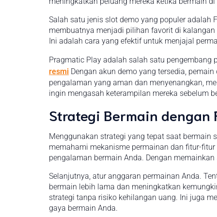
meningkatkan peluang mereka ketika bermain di s
Salah satu jenis slot demo yang populer adalah
membuatnya menjadi pilihan favorit di kalangan
Ini adalah cara yang efektif untuk menjajal p
Pragmatic Play adalah salah satu pengembang 
resmi
Dengan akun demo yang tersedia, pemain da
pengalaman yang aman dan menyenangkan, menja
ingin mengasah keterampilan mereka sebelum be
Strategi Bermain dengan 
Menggunakan strategi yang tepat saat bermain 
memahami mekanisme permainan dan fitur-fitur y
pengalaman bermain Anda. Dengan memainkan sl
Selanjutnya, atur anggaran permainan Anda. Te
bermain lebih lama dan meningkatkan kemungk
strategi tanpa risiko kehilangan uang. Ini ju
gaya bermain Anda.