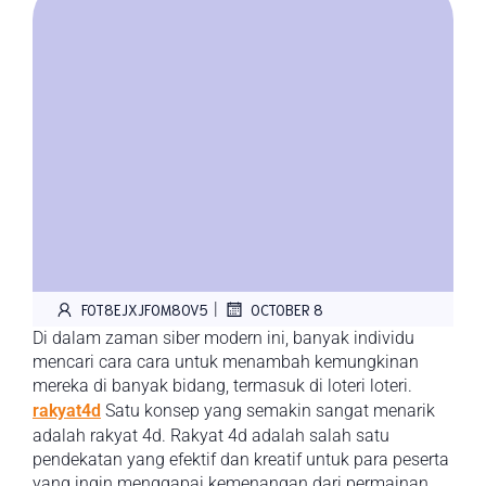
|
FOT8EJXJF0M8OV5
OCTOBER 8
Di dalam zaman siber modern ini, banyak individu
mencari cara cara untuk menambah kemungkinan
mereka di banyak bidang, termasuk di loteri loteri.
rakyat4d
Satu konsep yang semakin sangat menarik
adalah rakyat 4d. Rakyat 4d adalah salah satu
pendekatan yang efektif dan kreatif untuk para peserta
yang ingin menggapai kemenangan dari permainan