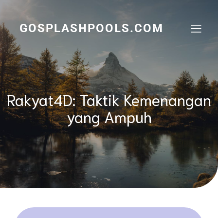
Skip
to
content
GOSPLASHPOOLS.COM
Rakyat4D: Taktik Kemenangan
yang Ampuh