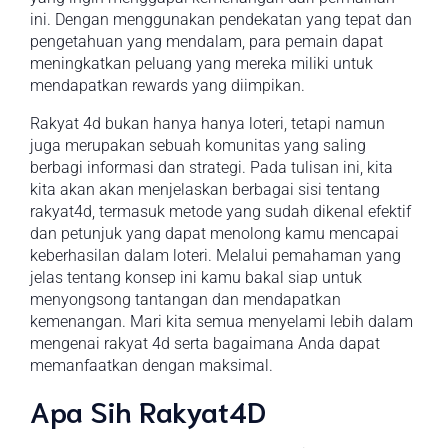
ini. Dengan menggunakan pendekatan yang tepat dan
pengetahuan yang mendalam, para pemain dapat
meningkatkan peluang yang mereka miliki untuk
mendapatkan rewards yang diimpikan.
Rakyat 4d bukan hanya hanya loteri, tetapi namun
juga merupakan sebuah komunitas yang saling
berbagi informasi dan strategi. Pada tulisan ini, kita
kita akan akan menjelaskan berbagai sisi tentang
rakyat4d, termasuk metode yang sudah dikenal efektif
dan petunjuk yang dapat menolong kamu mencapai
keberhasilan dalam loteri. Melalui pemahaman yang
jelas tentang konsep ini kamu bakal siap untuk
menyongsong tantangan dan mendapatkan
kemenangan. Mari kita semua menyelami lebih dalam
mengenai rakyat 4d serta bagaimana Anda dapat
memanfaatkan dengan maksimal.
Apa Sih Rakyat4D