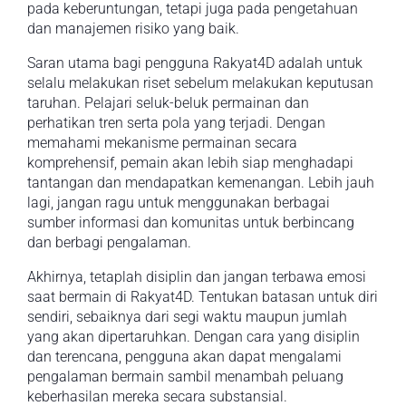
pada keberuntungan, tetapi juga pada pengetahuan
dan manajemen risiko yang baik.
Saran utama bagi pengguna Rakyat4D adalah untuk
selalu melakukan riset sebelum melakukan keputusan
taruhan. Pelajari seluk-beluk permainan dan
perhatikan tren serta pola yang terjadi. Dengan
memahami mekanisme permainan secara
komprehensif, pemain akan lebih siap menghadapi
tantangan dan mendapatkan kemenangan. Lebih jauh
lagi, jangan ragu untuk menggunakan berbagai
sumber informasi dan komunitas untuk berbincang
dan berbagi pengalaman.
Akhirnya, tetaplah disiplin dan jangan terbawa emosi
saat bermain di Rakyat4D. Tentukan batasan untuk diri
sendiri, sebaiknya dari segi waktu maupun jumlah
yang akan dipertaruhkan. Dengan cara yang disiplin
dan terencana, pengguna akan dapat mengalami
pengalaman bermain sambil menambah peluang
keberhasilan mereka secara substansial.