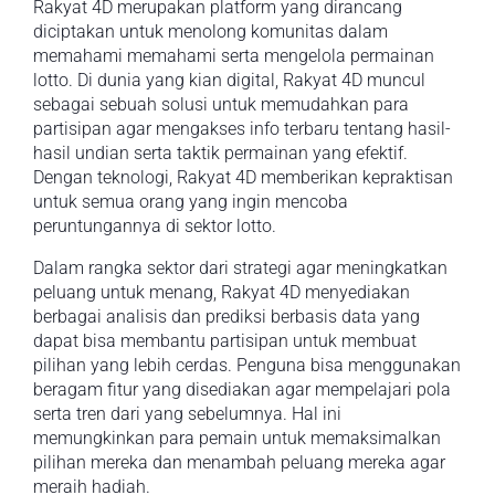
Rakyat 4D merupakan platform yang dirancang
diciptakan untuk menolong komunitas dalam
memahami memahami serta mengelola permainan
lotto. Di dunia yang kian digital, Rakyat 4D muncul
sebagai sebuah solusi untuk memudahkan para
partisipan agar mengakses info terbaru tentang hasil-
hasil undian serta taktik permainan yang efektif.
Dengan teknologi, Rakyat 4D memberikan kepraktisan
untuk semua orang yang ingin mencoba
peruntungannya di sektor lotto.
Dalam rangka sektor dari strategi agar meningkatkan
peluang untuk menang, Rakyat 4D menyediakan
berbagai analisis dan prediksi berbasis data yang
dapat bisa membantu partisipan untuk membuat
pilihan yang lebih cerdas. Penguna bisa menggunakan
beragam fitur yang disediakan agar mempelajari pola
serta tren dari yang sebelumnya. Hal ini
memungkinkan para pemain untuk memaksimalkan
pilihan mereka dan menambah peluang mereka agar
meraih hadiah.