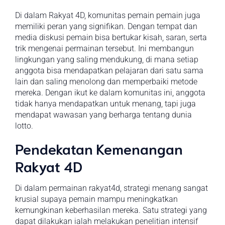
Di dalam Rakyat 4D, komunitas pemain pemain juga
memiliki peran yang signifikan. Dengan tempat dan
media diskusi pemain bisa bertukar kisah, saran, serta
trik mengenai permainan tersebut. Ini membangun
lingkungan yang saling mendukung, di mana setiap
anggota bisa mendapatkan pelajaran dari satu sama
lain dan saling menolong dan memperbaiki metode
mereka. Dengan ikut ke dalam komunitas ini, anggota
tidak hanya mendapatkan untuk menang, tapi juga
mendapat wawasan yang berharga tentang dunia
lotto.
Pendekatan Kemenangan
Rakyat 4D
Di dalam permainan rakyat4d, strategi menang sangat
krusial supaya pemain mampu meningkatkan
kemungkinan keberhasilan mereka. Satu strategi yang
dapat dilakukan ialah melakukan penelitian intensif