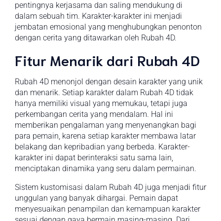
pentingnya kerjasama dan saling mendukung di
dalam sebuah tim. Karakter-karakter ini menjadi
jembatan emosional yang menghubungkan penonton
dengan cerita yang ditawarkan oleh Rubah 4D.
Fitur Menarik dari Rubah 4D
Rubah 4D menonjol dengan desain karakter yang unik
dan menarik. Setiap karakter dalam Rubah 4D tidak
hanya memiliki visual yang memukau, tetapi juga
perkembangan cerita yang mendalam. Hal ini
memberikan pengalaman yang menyenangkan bagi
para pemain, karena setiap karakter membawa latar
belakang dan kepribadian yang berbeda. Karakter-
karakter ini dapat berinteraksi satu sama lain,
menciptakan dinamika yang seru dalam permainan.
Sistem kustomisasi dalam Rubah 4D juga menjadi fitur
unggulan yang banyak dihargai. Pemain dapat
menyesuaikan penampilan dan kemampuan karakter
sesuai dengan gaya bermain masing-masing. Dari