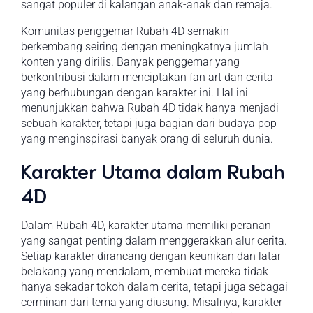
sangat populer di kalangan anak-anak dan remaja.
Komunitas penggemar Rubah 4D semakin
berkembang seiring dengan meningkatnya jumlah
konten yang dirilis. Banyak penggemar yang
berkontribusi dalam menciptakan fan art dan cerita
yang berhubungan dengan karakter ini. Hal ini
menunjukkan bahwa Rubah 4D tidak hanya menjadi
sebuah karakter, tetapi juga bagian dari budaya pop
yang menginspirasi banyak orang di seluruh dunia.
Karakter Utama dalam Rubah
4D
Dalam Rubah 4D, karakter utama memiliki peranan
yang sangat penting dalam menggerakkan alur cerita.
Setiap karakter dirancang dengan keunikan dan latar
belakang yang mendalam, membuat mereka tidak
hanya sekadar tokoh dalam cerita, tetapi juga sebagai
cerminan dari tema yang diusung. Misalnya, karakter