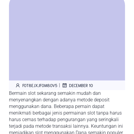
|
FOT8EJXJF0M8OV5
DECEMBER 10
Bermain slot sekarang semakin mudah dan
menyenangkan dengan adanya metode deposit
menggunakan dana. Beberapa pemain dapat
menikmati berbagai jenis permainan slot tanpa harus
harus cemas terhadap pengurangan yang seringkali
terjadi pada metode transaksi lainnya. Keuntungan ini
menjadikan slot menggunakan Dana semakin populer