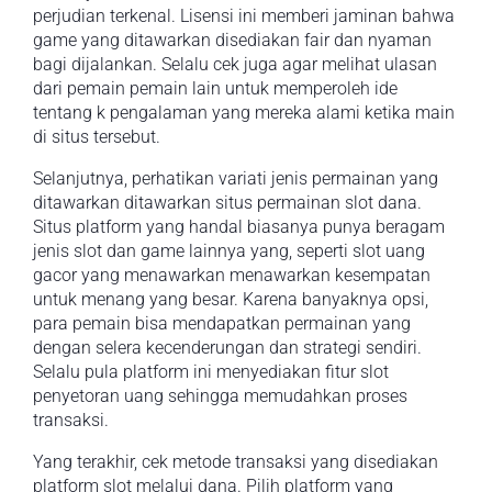
perjudian terkenal. Lisensi ini memberi jaminan bahwa
game yang ditawarkan disediakan fair dan nyaman
bagi dijalankan. Selalu cek juga agar melihat ulasan
dari pemain pemain lain untuk memperoleh ide
tentang k pengalaman yang mereka alami ketika main
di situs tersebut.
Selanjutnya, perhatikan variati jenis permainan yang
ditawarkan ditawarkan situs permainan slot dana.
Situs platform yang handal biasanya punya beragam
jenis slot dan game lainnya yang, seperti slot uang
gacor yang menawarkan menawarkan kesempatan
untuk menang yang besar. Karena banyaknya opsi,
para pemain bisa mendapatkan permainan yang
dengan selera kecenderungan dan strategi sendiri.
Selalu pula platform ini menyediakan fitur slot
penyetoran uang sehingga memudahkan proses
transaksi.
Yang terakhir, cek metode transaksi yang disediakan
platform slot melalui dana. Pilih platform yang