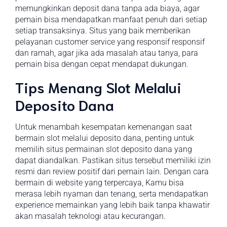
memungkinkan deposit dana tanpa ada biaya, agar
pemain bisa mendapatkan manfaat penuh dari setiap
setiap transaksinya. Situs yang baik memberikan
pelayanan customer service yang responsif responsif
dan ramah, agar jika ada masalah atau tanya, para
pemain bisa dengan cepat mendapat dukungan.
Tips Menang Slot Melalui
Deposito Dana
Untuk menambah kesempatan kemenangan saat
bermain slot melalui deposito dana, penting untuk
memilih situs permainan slot deposito dana yang
dapat diandalkan. Pastikan situs tersebut memiliki izin
resmi dan review positif dari pemain lain. Dengan cara
bermain di website yang terpercaya, Kamu bisa
merasa lebih nyaman dan tenang, serta mendapatkan
experience memainkan yang lebih baik tanpa khawatir
akan masalah teknologi atau kecurangan.