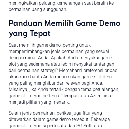
meningkatkan peluang kemenangan saat beralih ke
permainan uang sungguhan.
Panduan Memilih Game Demo
yang Tepat
Saat memilih game demo, penting untuk
mempertimbangkan jenis permainan yang sesuai
dengan minat Anda. Apakah Anda menyukai game
slot yang sederhana atau lebih menyukai tantangan
dari permainan strategi? Memahami preferensi pribadi
akan membantu Anda menemukan game slot demo
yang paling menghibur dan relevan bagi Anda.
Misalnya, jika Anda tertarik dengan tema petualangan,
game slot demo bertema Olympus atau Aztec bisa
menjadi pilihan yang menarik.
Selain jenis permainan, periksa juga fitur yang
ditawarkan dalam game demo tersebut. Beberapa
game slot demo seperti satu dari PG Soft atau