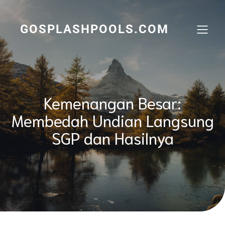
Skip
to
content
GOSPLASHPOOLS.COM
Kemenangan Besar:
Membedah Undian Langsung
SGP dan Hasilnya