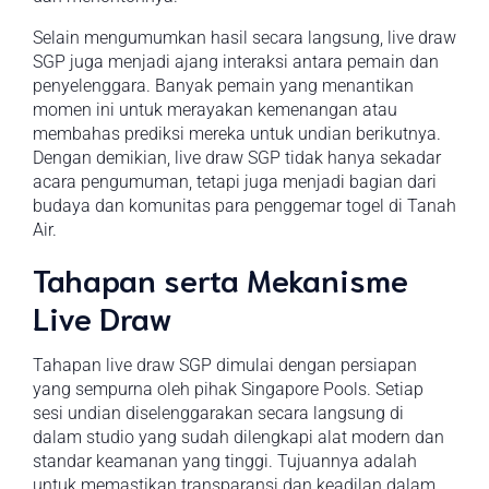
Selain mengumumkan hasil secara langsung, live draw
SGP juga menjadi ajang interaksi antara pemain dan
penyelenggara. Banyak pemain yang menantikan
momen ini untuk merayakan kemenangan atau
membahas prediksi mereka untuk undian berikutnya.
Dengan demikian, live draw SGP tidak hanya sekadar
acara pengumuman, tetapi juga menjadi bagian dari
budaya dan komunitas para penggemar togel di Tanah
Air.
Tahapan serta Mekanisme
Live Draw
Tahapan live draw SGP dimulai dengan persiapan
yang sempurna oleh pihak Singapore Pools. Setiap
sesi undian diselenggarakan secara langsung di
dalam studio yang sudah dilengkapi alat modern dan
standar keamanan yang tinggi. Tujuannya adalah
untuk memastikan transparansi dan keadilan dalam