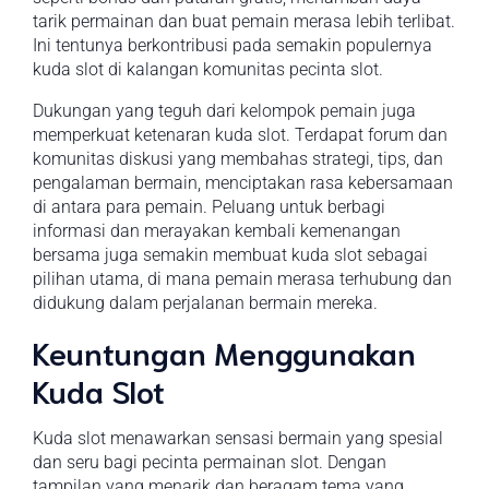
tarik permainan dan buat pemain merasa lebih terlibat.
Ini tentunya berkontribusi pada semakin populernya
kuda slot di kalangan komunitas pecinta slot.
Dukungan yang teguh dari kelompok pemain juga
memperkuat ketenaran kuda slot. Terdapat forum dan
komunitas diskusi yang membahas strategi, tips, dan
pengalaman bermain, menciptakan rasa kebersamaan
di antara para pemain. Peluang untuk berbagi
informasi dan merayakan kembali kemenangan
bersama juga semakin membuat kuda slot sebagai
pilihan utama, di mana pemain merasa terhubung dan
didukung dalam perjalanan bermain mereka.
Keuntungan Menggunakan
Kuda Slot
Kuda slot menawarkan sensasi bermain yang spesial
dan seru bagi pecinta permainan slot. Dengan
tampilan yang menarik dan beragam tema yang