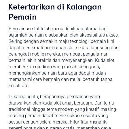
Ketertarikan di Kalangan
Pemain
Permainan slot telah menjadi pilihan utama bagi
sejumlah pemain disebabkan oleh aksesibilitas akses.
Seiring dengan semakin maju teknologi, pemain kini
dapat menikmati permainan slot secara langsung dari
perangkat mobile mereka, membuat pengalaman
bermain lebih praktis dan menyenangkan. Kuda slot
memberikan medium yang ramah pengguna,
memungkinkan pemain baru agar dapat mudah
memahami cara bermain dan mulai bertaruh tanpa
kesulitan.
Di samping itu, beragamnya permainan yang
ditawarkan oleh kuda slot amat beragam. Dari tema
tradisional hingga tema modern yang kreatif, masing-
masing pemain dapat menemukan sesuatu yang
sesuai dengan selera mereka. Fitur-fitur menarik,
seperti bonus dan putaran gratis, menambah daya