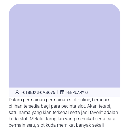
|
FOT8EJXJF0M8OV5
FEBRUARY 6
Dalam permainan permainan slot online, beragam
pilihan tersedia bagi para pecinta slot. Akan tetapi,
satu nama yang kian terkenal serta jadi favorit adalah
kuda slot. Melalui tampilan yang memikat serta cara
bermain seru, slot kuda memikat banyak sekali