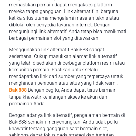
memastikan pemain dapat mengakses platform
mereka tanpa gangguan. Link alternatif ini berguna
ketika situs utama mengalami masalah teknis atau
diblokir oleh penyedia layanan internet. Dengan
mengunjungi link alternatif, Anda tetap bisa menikmati
berbagai permainan slot yang ditawarkan.
Menggunakan link alternatif Baki888 sangat
sederhana. Cukup masukkan alamat link alternatif
yang telah disediakan di berbagai platform resmi atau
komunitas pemain. Pastikan untuk selalu
mendapatkan link dari sumber yang terpercaya untuk
menghindari penipuan atau situs yang tidak resmi.
Baki888
Dengan begitu, Anda dapat terus bermain
tanpa khawatir kehilangan akses ke akun dan
permainan Anda.
Dengan adanya link alternatif, pengalaman bermain di
Baki888 semakin menyenangkan. Anda tidak perlu
khawatir tentang gangguan saat bermain slot,
sehingga dapat fokus pada strategi dan tuntutan