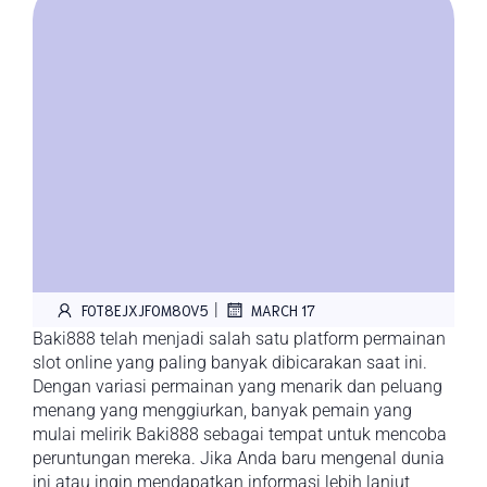
|
FOT8EJXJF0M8OV5
MARCH 17
Baki888 telah menjadi salah satu platform permainan
slot online yang paling banyak dibicarakan saat ini.
Dengan variasi permainan yang menarik dan peluang
menang yang menggiurkan, banyak pemain yang
mulai melirik Baki888 sebagai tempat untuk mencoba
peruntungan mereka. Jika Anda baru mengenal dunia
ini atau ingin mendapatkan informasi lebih lanjut,