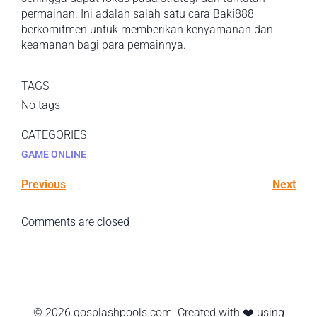
permainan. Ini adalah salah satu cara Baki888
berkomitmen untuk memberikan kenyamanan dan
keamanan bagi para pemainnya.
TAGS
No tags
CATEGORIES
GAME ONLINE
Previous
Next
Comments are closed
© 2026 gosplashpools.com. Created with ❤️ using