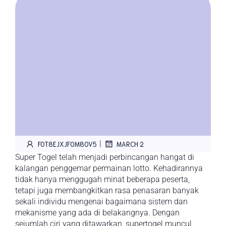
|
FOT8EJXJF0M8OV5
MARCH 2
Super Togel telah menjadi perbincangan hangat di
kalangan penggemar permainan lotto. Kehadirannya
tidak hanya menggugah minat beberapa peserta,
tetapi juga membangkitkan rasa penasaran banyak
sekali individu mengenai bagaimana sistem dan
mekanisme yang ada di belakangnya. Dengan
sejumlah ciri yang ditawarkan, supertogel muncul