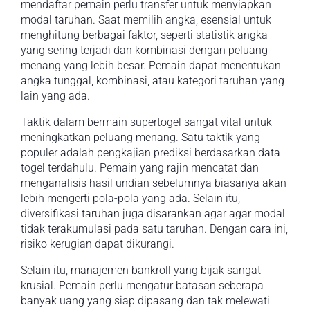
mendaftar pemain perlu transfer untuk menyiapkan
modal taruhan. Saat memilih angka, esensial untuk
menghitung berbagai faktor, seperti statistik angka
yang sering terjadi dan kombinasi dengan peluang
menang yang lebih besar. Pemain dapat menentukan
angka tunggal, kombinasi, atau kategori taruhan yang
lain yang ada.
Taktik dalam bermain supertogel sangat vital untuk
meningkatkan peluang menang. Satu taktik yang
populer adalah pengkajian prediksi berdasarkan data
togel terdahulu. Pemain yang rajin mencatat dan
menganalisis hasil undian sebelumnya biasanya akan
lebih mengerti pola-pola yang ada. Selain itu,
diversifikasi taruhan juga disarankan agar agar modal
tidak terakumulasi pada satu taruhan. Dengan cara ini,
risiko kerugian dapat dikurangi.
Selain itu, manajemen bankroll yang bijak sangat
krusial. Pemain perlu mengatur batasan seberapa
banyak uang yang siap dipasang dan tak melewati