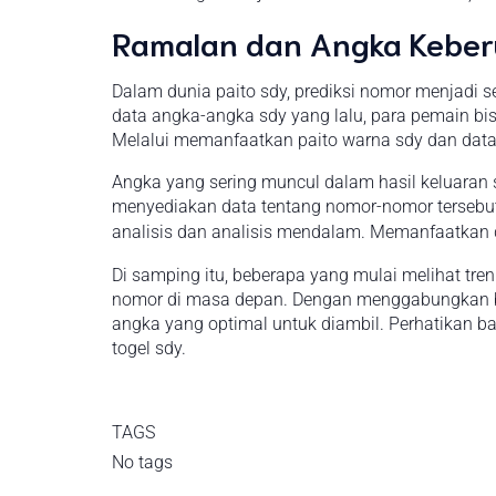
Ramalan dan Angka Kebe
Dalam dunia paito sdy, prediksi nomor menjadi 
data angka-angka sdy yang lalu, para pemain b
Melalui memanfaatkan paito warna sdy dan data 
Angka yang sering muncul dalam hasil keluaran 
menyediakan data tentang nomor-nomor tersebut. 
analisis dan analisis mendalam. Memanfaatkan d
Di samping itu, beberapa yang mulai melihat tr
nomor di masa depan. Dengan menggabungkan ber
angka yang optimal untuk diambil. Perhatikan 
togel sdy.
TAGS
No tags