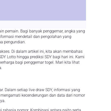
pemain pemain. Bagi banyak penggemar, angka yang
informasi mendetail dan pengolahan yang
ua pengundian.
kses. Di dalam artikel ini, kita akan membahas
DY Lotto hingga prediksi SDY bagi hari ini. Kami
erharga bagi penggemar togel. Mari kita lihat
a.
. Dalam setiap live draw SDY, informasi yang
t mengamati kecenderungan dan data dari nomor
nya.
 rahasia nomor. Kombinasi antara paito serta