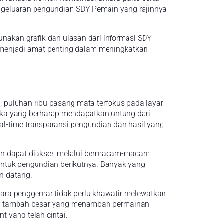
ngeluaran pengundian SDY Pemain yang rajinnya
akan grafik dan ulasan dari informasi SDY
 menjadi amat penting dalam meningkatkan
, puluhan ribu pasang mata terfokus pada layar
reka yang berharap mendapatkan untung dari
l-time transparansi pengundian dan hasil yang
e dan dapat diakses melalui bermacam-macam
ntuk pengundian berikutnya. Banyak yang
n datang.
para penggemar tidak perlu khawatir melewatkan
lai tambah besar yang menambah permainan
 yang telah cintai.