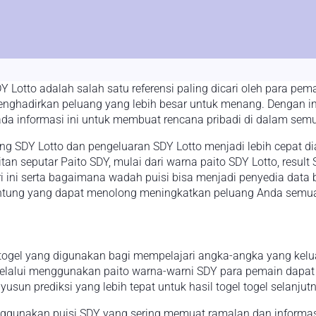
DY Lotto adalah salah satu referensi paling dicari oleh para 
menghadirkan peluang yang lebih besar untuk menang. Dengan 
a informasi ini untuk membuat rencana pribadi di dalam sem
ng SDY Lotto dan pengeluaran SDY Lotto menjadi lebih cepat dia
 seputar Paito SDY, mulai dari warna paito SDY Lotto, result S
 ini serta bagaimana wadah puisi bisa menjadi penyedia data b
runtung yang dapat menolong meningkatkan peluang Anda semu
togel yang digunakan bagi mempelajari angka-angka yang keluar
Melalui menggunakan paito warna-warni SDY para pemain dapa
sun prediksi yang lebih tepat untuk hasil togel togel selanjut
ggunakan puisi SDY yang sering memuat ramalan dan informasi