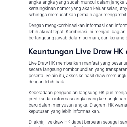
angka-angka yang sudah muncul dalam jangka wak
kemungkinan nomor yang akan keluar selanjutny
sehingga memudahkan pemain agar mengambil 
Dengan mengkombinasikan informasi dari inform
lebih akurat tepat. Kombinasi ini menjadi bagia
bertanggung jawab dalam bermain, dan kenang ba
Keuntungan Live Draw HK 
Live Draw HK memberikan manfaat yang besar un
secara langsung nombor undian yang transparan
peserta. Selain itu, akses ke hasil draw memun
dengan lebih baik.
Keberadaan pengundian langsung HK pun menjadi a
prediksi dan informasi angka yang kemungkina
baru dalam menyusun angka. Diagram HK warna
keputusan yang lebih informasikan.
Di akhir, live draw HK dapat berperan sebagai