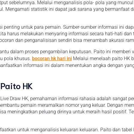
put sebelumnya. Melalui menganalisis pola- pola yang muncul 
l. Mengamati statistik ini dapat jadi sarana yang bermanfaat
rensi penting untuk para pemain. Sumber-sumber informasi ini d
ta harus melakukan menyaring informasi secara hati-hati da
bocoran dan penganalisisan sendiri bisa menambah akurasi ram
ntu dalam proses pengambilan keputusan. Paito ini memberi vi
u pola khusus.
bocoran hk hari ini
Melalui menelaah paito HK b
emanfaatkan informasi ini dalam menentukan angka dengan ya
Paito HK
a Live Draw HK, pemahaman informasi rahasia adalah sangat pen
sa membantu pemain meramalkan nomor yang keluar. Dengan me
sa meningkatkan peluang dirinya untuk meraih hasil positif. Te
aatkan untuk menganalisis keluaran keluaran. Paito dan tabel 