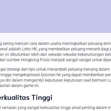
ng sering mencari cara dalam usaha meningkatkan peluang di
rkenal adalah Lotto HK, yang memberikan peluang menarik bag
n ini dibutuhkan lebih dari sekadar sekadar keberuntungan bela
i dari sumber Hongkong Pools menjadi sangat sangat untuk diper
agai strategi dan tips untuk menambah peluang menang dalam 
ingga mengeksplorasi bocoran hk yang dapat memberikan persp
caya diri dalam mengambil keputusan keputusan saat bermain L
silan dalam game ini.
rkualitas Tinggi
gi ramalan yang sangat berkualitas tinggi amat penting dalam