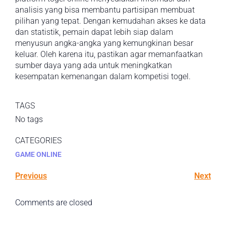
analisis yang bisa membantu partisipan membuat
pilihan yang tepat. Dengan kemudahan akses ke data
dan statistik, pemain dapat lebih siap dalam
menyusun angka-angka yang kemungkinan besar
keluar. Oleh karena itu, pastikan agar memanfaatkan
sumber daya yang ada untuk meningkatkan
kesempatan kemenangan dalam kompetisi togel.
TAGS
No tags
CATEGORIES
GAME ONLINE
Previous
Next
Comments are closed