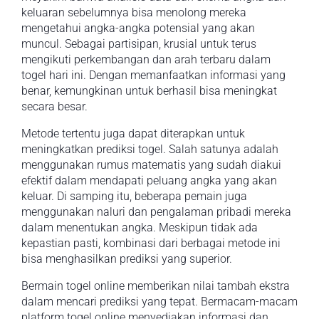
keluaran sebelumnya bisa menolong mereka
mengetahui angka-angka potensial yang akan
muncul. Sebagai partisipan, krusial untuk terus
mengikuti perkembangan dan arah terbaru dalam
togel hari ini. Dengan memanfaatkan informasi yang
benar, kemungkinan untuk berhasil bisa meningkat
secara besar.
Metode tertentu juga dapat diterapkan untuk
meningkatkan prediksi togel. Salah satunya adalah
menggunakan rumus matematis yang sudah diakui
efektif dalam mendapati peluang angka yang akan
keluar. Di samping itu, beberapa pemain juga
menggunakan naluri dan pengalaman pribadi mereka
dalam menentukan angka. Meskipun tidak ada
kepastian pasti, kombinasi dari berbagai metode ini
bisa menghasilkan prediksi yang superior.
Bermain togel online memberikan nilai tambah ekstra
dalam mencari prediksi yang tepat. Bermacam-macam
platform togel online menyediakan informasi dan