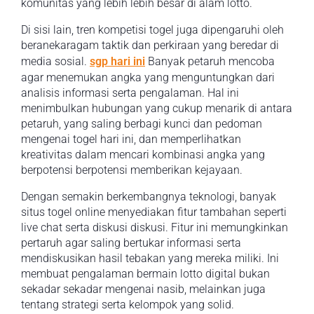
komunitas yang lebih lebih besar di alam lotto.
Di sisi lain, tren kompetisi togel juga dipengaruhi oleh
beranekaragam taktik dan perkiraan yang beredar di
media sosial.
sgp hari ini
Banyak petaruh mencoba
agar menemukan angka yang menguntungkan dari
analisis informasi serta pengalaman. Hal ini
menimbulkan hubungan yang cukup menarik di antara
petaruh, yang saling berbagi kunci dan pedoman
mengenai togel hari ini, dan memperlihatkan
kreativitas dalam mencari kombinasi angka yang
berpotensi berpotensi memberikan kejayaan.
Dengan semakin berkembangnya teknologi, banyak
situs togel online menyediakan fitur tambahan seperti
live chat serta diskusi diskusi. Fitur ini memungkinkan
pertaruh agar saling bertukar informasi serta
mendiskusikan hasil tebakan yang mereka miliki. Ini
membuat pengalaman bermain lotto digital bukan
sekadar sekadar mengenai nasib, melainkan juga
tentang strategi serta kelompok yang solid.