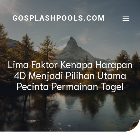
Skip
to
content
GOSPLASHPOOLS.COM
Lima Faktor Kenapa Harapan
4D Menjadi Pilihan Utama
Pecinta Permainan Togel