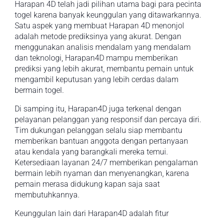
Harapan 4D telah jadi pilihan utama bagi para pecinta
togel karena banyak keunggulan yang ditawarkannya.
Satu aspek yang membuat Harapan 4D menonjol
adalah metode prediksinya yang akurat. Dengan
menggunakan analisis mendalam yang mendalam
dan teknologi, Harapan4D mampu memberikan
prediksi yang lebih akurat, membantu pemain untuk
mengambil keputusan yang lebih cerdas dalam
bermain togel.
Di samping itu, Harapan4D juga terkenal dengan
pelayanan pelanggan yang responsif dan percaya diri.
Tim dukungan pelanggan selalu siap membantu
memberikan bantuan anggota dengan pertanyaan
atau kendala yang barangkali mereka temui.
Ketersediaan layanan 24/7 memberikan pengalaman
bermain lebih nyaman dan menyenangkan, karena
pemain merasa didukung kapan saja saat
membutuhkannya.
Keunggulan lain dari Harapan4D adalah fitur