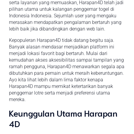
serta layanan yang memuaskan, Harapan4D telah jadi
pilihan utama untuk kalangan penggemar togel di
Indonesia Indonesia. Sejumlah user yang mengaku
merasakan mendapatkan pengalaman bertaruh yang
lebih baik jika dibandingkan dengan web lain.
Kepopuleran Harapan4D tidak datang begitu saja.
Banyak alasan mendasar menjadikan platform ini
menjadi lokasi favorit bagi bertaruh. Mulai dari
kemudahan akses aksesibilitas sampai tampilan yang
ramah pengguna, Harapan4D menawarkan segala apa
dibutuhkan para pemain untuk meraih keberuntungan.
Ayo kita lihat lebih dalam lima faktor kenapa
Harapan4D mampu memikat ketertarikan banyak
penggemar lotre serta menjadi preferensi utama
mereka.
Keunggulan Utama Harapan
4D