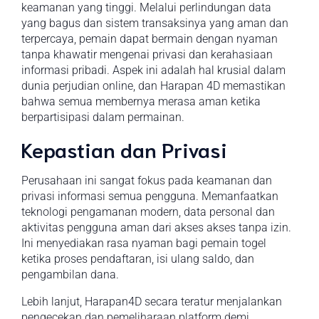
keamanan yang tinggi. Melalui perlindungan data
yang bagus dan sistem transaksinya yang aman dan
terpercaya, pemain dapat bermain dengan nyaman
tanpa khawatir mengenai privasi dan kerahasiaan
informasi pribadi. Aspek ini adalah hal krusial dalam
dunia perjudian online, dan Harapan 4D memastikan
bahwa semua membernya merasa aman ketika
berpartisipasi dalam permainan.
Kepastian dan Privasi
Perusahaan ini sangat fokus pada keamanan dan
privasi informasi semua pengguna. Memanfaatkan
teknologi pengamanan modern, data personal dan
aktivitas pengguna aman dari akses akses tanpa izin.
Ini menyediakan rasa nyaman bagi pemain togel
ketika proses pendaftaran, isi ulang saldo, dan
pengambilan dana.
Lebih lanjut, Harapan4D secara teratur menjalankan
pengecekan dan pemeliharaan platform demi