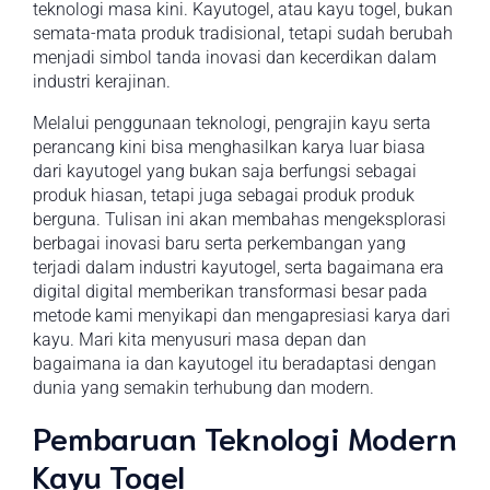
teknologi masa kini. Kayutogel, atau kayu togel, bukan
semata-mata produk tradisional, tetapi sudah berubah
menjadi simbol tanda inovasi dan kecerdikan dalam
industri kerajinan.
Melalui penggunaan teknologi, pengrajin kayu serta
perancang kini bisa menghasilkan karya luar biasa
dari kayutogel yang bukan saja berfungsi sebagai
produk hiasan, tetapi juga sebagai produk produk
berguna. Tulisan ini akan membahas mengeksplorasi
berbagai inovasi baru serta perkembangan yang
terjadi dalam industri kayutogel, serta bagaimana era
digital digital memberikan transformasi besar pada
metode kami menyikapi dan mengapresiasi karya dari
kayu. Mari kita menyusuri masa depan dan
bagaimana ia dan kayutogel itu beradaptasi dengan
dunia yang semakin terhubung dan modern.
Pembaruan Teknologi Modern
Kayu Togel