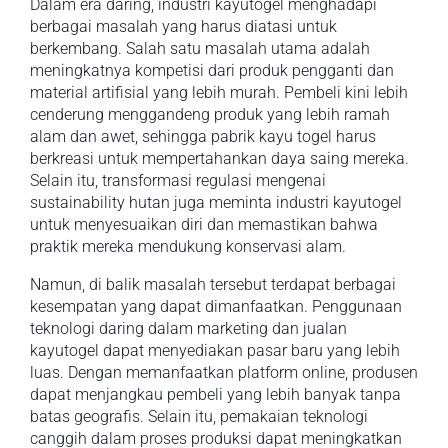
Dalam era daring, industri kayutogel menghadapi
berbagai masalah yang harus diatasi untuk
berkembang. Salah satu masalah utama adalah
meningkatnya kompetisi dari produk pengganti dan
material artifisial yang lebih murah. Pembeli kini lebih
cenderung menggandeng produk yang lebih ramah
alam dan awet, sehingga pabrik kayu togel harus
berkreasi untuk mempertahankan daya saing mereka.
Selain itu, transformasi regulasi mengenai
sustainability hutan juga meminta industri kayutogel
untuk menyesuaikan diri dan memastikan bahwa
praktik mereka mendukung konservasi alam.
Namun, di balik masalah tersebut terdapat berbagai
kesempatan yang dapat dimanfaatkan. Penggunaan
teknologi daring dalam marketing dan jualan
kayutogel dapat menyediakan pasar baru yang lebih
luas. Dengan memanfaatkan platform online, produsen
dapat menjangkau pembeli yang lebih banyak tanpa
batas geografis. Selain itu, pemakaian teknologi
canggih dalam proses produksi dapat meningkatkan