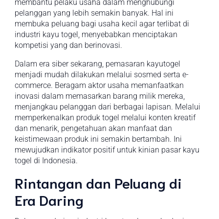
membantu pelaku usaha dalam menghubungi
pelanggan yang lebih semakin banyak. Hal ini
membuka peluang bagi usaha kecil agar terlibat di
industri kayu togel, menyebabkan menciptakan
kompetisi yang dan berinovasi.
Dalam era siber sekarang, pemasaran kayutogel
menjadi mudah dilakukan melalui sosmed serta e-
commerce. Beragam aktor usaha memanfaatkan
inovasi dalam memasarkan barang milik mereka,
menjangkau pelanggan dari berbagai lapisan. Melalui
memperkenalkan produk togel melalui konten kreatif
dan menarik, pengetahuan akan manfaat dan
keistimewaan produk ini semakin bertambah. Ini
mewujudkan indikator positif untuk kinian pasar kayu
togel di Indonesia.
Rintangan dan Peluang di
Era Daring