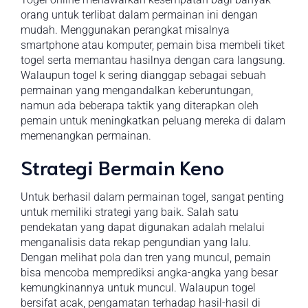
orang untuk terlibat dalam permainan ini dengan
mudah. Menggunakan perangkat misalnya
smartphone atau komputer, pemain bisa membeli tiket
togel serta memantau hasilnya dengan cara langsung.
Walaupun togel k sering dianggap sebagai sebuah
permainan yang mengandalkan keberuntungan,
namun ada beberapa taktik yang diterapkan oleh
pemain untuk meningkatkan peluang mereka di dalam
memenangkan permainan.
Strategi Bermain Keno
Untuk berhasil dalam permainan togel, sangat penting
untuk memiliki strategi yang baik. Salah satu
pendekatan yang dapat digunakan adalah melalui
menganalisis data rekap pengundian yang lalu.
Dengan melihat pola dan tren yang muncul, pemain
bisa mencoba memprediksi angka-angka yang besar
kemungkinannya untuk muncul. Walaupun togel
bersifat acak, pengamatan terhadap hasil-hasil di