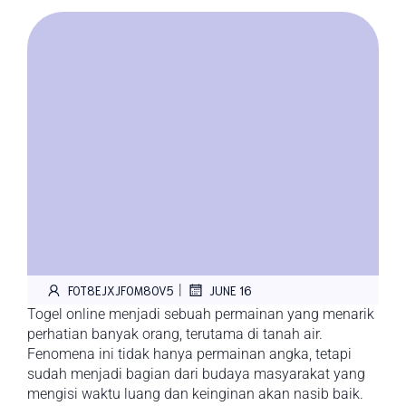
|
FOT8EJXJF0M8OV5
JUNE 16
Togel online menjadi sebuah permainan yang menarik
perhatian banyak orang, terutama di tanah air.
Fenomena ini tidak hanya permainan angka, tetapi
sudah menjadi bagian dari budaya masyarakat yang
mengisi waktu luang dan keinginan akan nasib baik.