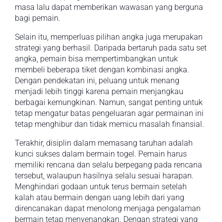
masa lalu dapat memberikan wawasan yang berguna
bagi pemain.
Selain itu, memperluas pilihan angka juga merupakan
strategi yang berhasil. Daripada bertaruh pada satu set
angka, pemain bisa mempertimbangkan untuk
membeli beberapa tiket dengan kombinasi angka.
Dengan pendekatan ini, peluang untuk menang
menjadi lebih tinggi karena pemain menjangkau
berbagai kemungkinan. Namun, sangat penting untuk
tetap mengatur batas pengeluaran agar permainan ini
tetap menghibur dan tidak memicu masalah finansial.
Terakhir, disiplin dalam memasang taruhan adalah
kunci sukses dalam bermain togel. Pemain harus
memiliki rencana dan selalu berpegang pada rencana
tersebut, walaupun hasilnya selalu sesuai harapan.
Menghindari godaan untuk terus bermain setelah
kalah atau bermain dengan uang lebih dari yang
direncanakan dapat menolong menjaga pengalaman
bermain tetap menyenangkan. Dengan strategi yang