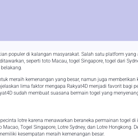
kian populer di kalangan masyarakat. Salah satu platform yang 
ditawarkan, seperti toto Macau, togel Singapore, togel dari Sy
 belakang.
tuk meraih kemenangan yang besar, namun juga memberikan
 menjelaskan lima faktor mengapa Rakyat4D menjadi favorit bagi
yat4D sudah membuat suasana bermain togel yang menyenangka
 pecinta lotre karena menawarkan beraneka permainan togel di i
o Macao, Togel Singapore, Lotre Sydney, dan Lotre Hongkong. 
 memiliki kesempatan meraih kemenangan besar.