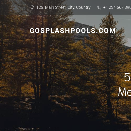
Skip
123, Main Street, City, Country
+1 234 567 89
to
content
GOSPLASHPOOLS.COM
5
Me