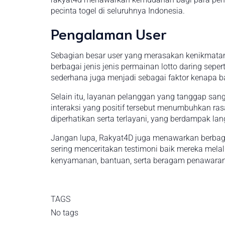
pecinta togel di seluruhnya Indonesia.
Pengalaman User
Sebagian besar user yang merasakan kenikmatan
berbagai jenis jenis permainan lotto daring sepe
sederhana juga menjadi sebagai faktor kenapa b
Selain itu, layanan pelanggan yang tanggap 
interaksi yang positif tersebut menumbuhkan ra
diperhatikan serta terlayani, yang berdampak la
Jangan lupa, Rakyat4D juga menawarkan berbag
sering menceritakan testimoni baik mereka melal
kenyamanan, bantuan, serta beragam penawar
TAGS
No tags