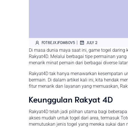
|
FOT8EJXJF0M8OV5
JULY 2
Di masa dunia maya saat ini, game togel daring 
Rakyat4D. Melalui berbagai tipe permainan yang 
menarik minat pemain dari berbagai diverse latar
Rakyat4D tak hanya menawarkan kesempatan un
bermain. Di dalam artikel kali ini, kita hendak
fitur menarik dan layanan yang memuaskan, Rak
Keunggulan Rakyat 4D
Rakyat4D telah jadi pilihan utama bagi beberapa
akses mudah untuk togel dari area, termasuk Tot
memutuskan jenis togel yang mereka sukai dan