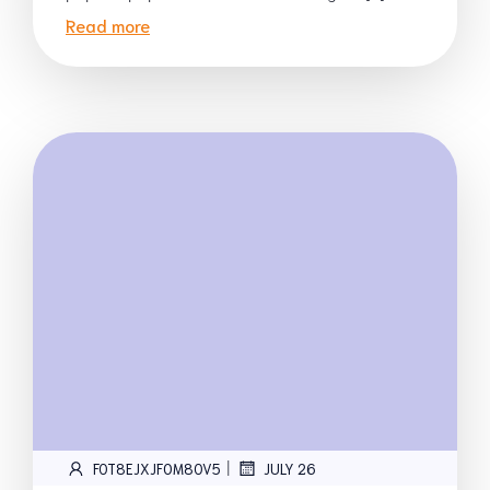
Read more
|
FOT8EJXJF0M8OV5
JULY 26