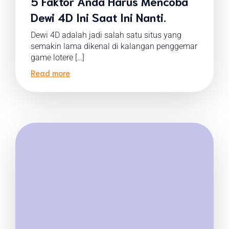
5 Faktor Anda Harus Mencoba
Dewi 4D Ini Saat Ini Nanti.
Dewi 4D adalah jadi salah satu situs yang
semakin lama dikenal di kalangan penggemar
game lotere […]
Read more