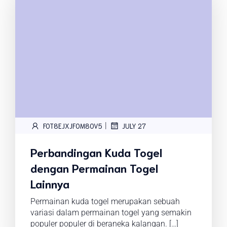
|
FOT8EJXJF0M8OV5
JULY 27
Perbandingan Kuda Togel
dengan Permainan Togel
Lainnya
Permainan kuda togel merupakan sebuah
variasi dalam permainan togel yang semakin
populer populer di beraneka kalangan. […]