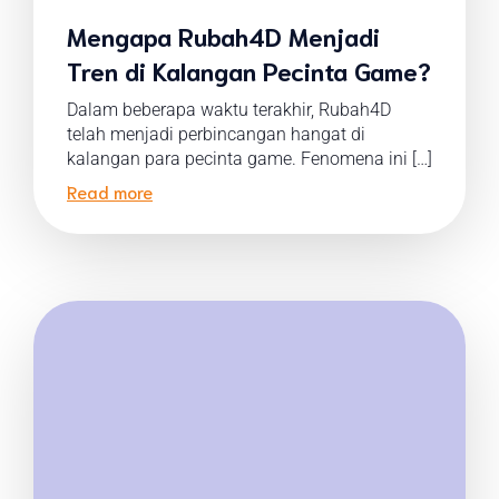
Mengapa Rubah4D Menjadi
Tren di Kalangan Pecinta Game?
Dalam beberapa waktu terakhir, Rubah4D
telah menjadi perbincangan hangat di
kalangan para pecinta game. Fenomena ini […]
Read more