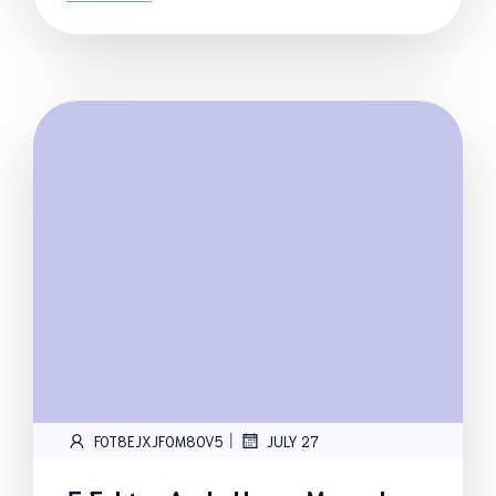
|
FOT8EJXJF0M8OV5
JULY 27