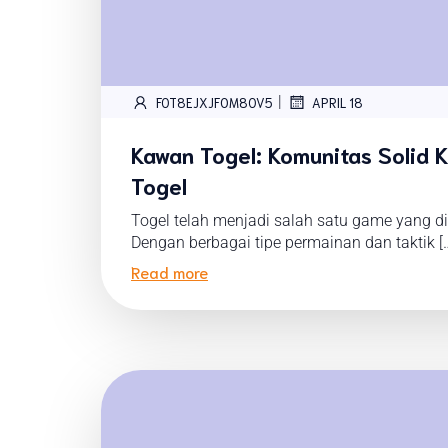
|
FOT8EJXJF0M8OV5
APRIL 18
Kawan Togel: Komunitas Solid K
Togel
Togel telah menjadi salah satu game yang di
Dengan berbagai tipe permainan dan taktik [
Read more