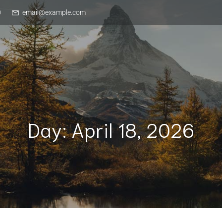
0
email@example.com
Day:
April 18, 2026