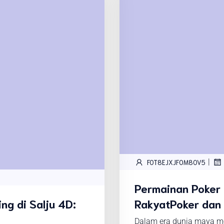
|
FOT8EJXJF0M8OV5
Permainan Poker
ng di Salju 4D:
RakyatPoker dan
Dalam era dunia maya mo