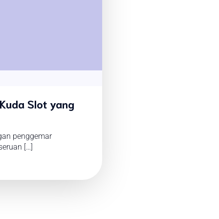
Kuda Slot yang
angan penggemar
seruan […]