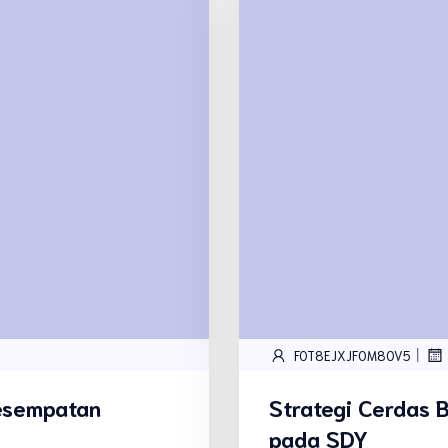
|
FOT8EJXJF0M8OV5
Kesempatan
Strategi Cerdas 
pada SDY