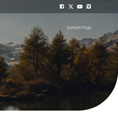
Sample Page