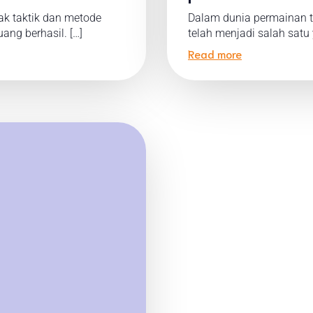
ak taktik dan metode
Dalam dunia permainan to
ng berhasil. […]
telah menjadi salah satu 
Read more