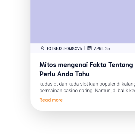
|
FOT8EJXJF0M8OV5
APRIL 25
Mitos mengenai Fakta Tentang 
Perlu Anda Tahu
kudaslot dan kuda slot kian populer di kal
permainan casino daring. Namun, di balik ke
Read more