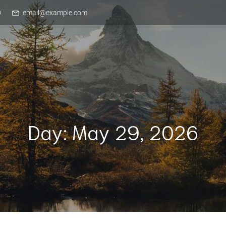
0
email@example.com
Day:
May 29, 2026