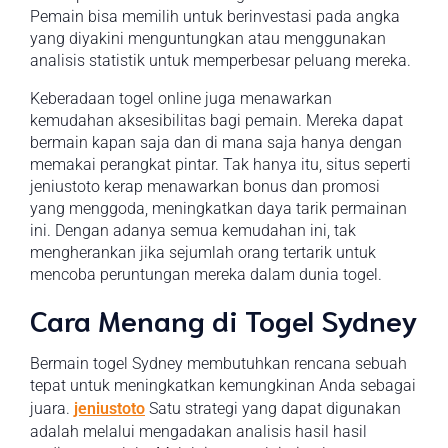
Pemain bisa memilih untuk berinvestasi pada angka
yang diyakini menguntungkan atau menggunakan
analisis statistik untuk memperbesar peluang mereka.
Keberadaan togel online juga menawarkan
kemudahan aksesibilitas bagi pemain. Mereka dapat
bermain kapan saja dan di mana saja hanya dengan
memakai perangkat pintar. Tak hanya itu, situs seperti
jeniustoto kerap menawarkan bonus dan promosi
yang menggoda, meningkatkan daya tarik permainan
ini. Dengan adanya semua kemudahan ini, tak
mengherankan jika sejumlah orang tertarik untuk
mencoba peruntungan mereka dalam dunia togel.
Cara Menang di Togel Sydney
Bermain togel Sydney membutuhkan rencana sebuah
tepat untuk meningkatkan kemungkinan Anda sebagai
juara.
jeniustoto
Satu strategi yang dapat digunakan
adalah melalui mengadakan analisis hasil hasil