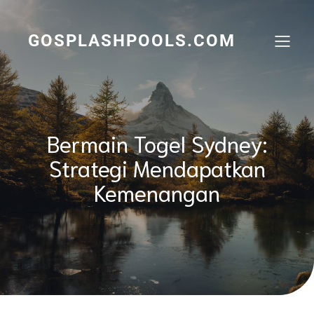
Skip
to
content
GOSPLASHPOOLS.COM
Bermain Togel Sydney:
Strategi Mendapatkan
Kemenangan