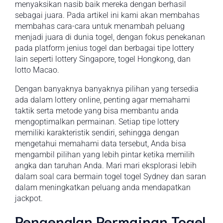
menyaksikan nasib baik mereka dengan berhasil
sebagai juara. Pada artikel ini kami akan membahas
membahas cara-cara untuk menambah peluang
menjadi juara di dunia togel, dengan fokus penekanan
pada platform jenius togel dan berbagai tipe lottery
lain seperti lottery Singapore, togel Hongkong, dan
lotto Macao.
Dengan banyaknya banyaknya pilihan yang tersedia
ada dalam lottery online, penting agar memahami
taktik serta metode yang bisa membantu anda
mengoptimalkan permainan. Setiap tipe lottery
memiliki karakteristik sendiri, sehingga dengan
mengetahui memahami data tersebut, Anda bisa
mengambil pilihan yang lebih pintar ketika memilih
angka dan taruhan Anda. Mari mari eksplorasi lebih
dalam soal cara bermain togel togel Sydney dan saran
dalam meningkatkan peluang anda mendapatkan
jackpot.
Pengenalan Permainan Togel