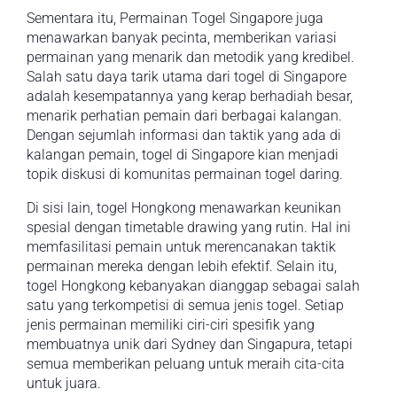
Sementara itu, Permainan Togel Singapore juga
menawarkan banyak pecinta, memberikan variasi
permainan yang menarik dan metodik yang kredibel.
Salah satu daya tarik utama dari togel di Singapore
adalah kesempatannya yang kerap berhadiah besar,
menarik perhatian pemain dari berbagai kalangan.
Dengan sejumlah informasi dan taktik yang ada di
kalangan pemain, togel di Singapore kian menjadi
topik diskusi di komunitas permainan togel daring.
Di sisi lain, togel Hongkong menawarkan keunikan
spesial dengan timetable drawing yang rutin. Hal ini
memfasilitasi pemain untuk merencanakan taktik
permainan mereka dengan lebih efektif. Selain itu,
togel Hongkong kebanyakan dianggap sebagai salah
satu yang terkompetisi di semua jenis togel. Setiap
jenis permainan memiliki ciri-ciri spesifik yang
membuatnya unik dari Sydney dan Singapura, tetapi
semua memberikan peluang untuk meraih cita-cita
untuk juara.