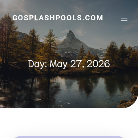
Skip
to
content
GOSPLASHPOOLS.COM
Day:
May 27, 2026