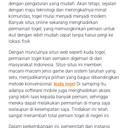
dengan pengaturan yang mudah. Akan tetapi, sejalan
dengan maju teknologi dan meningkatnya minat
komunitas, togel mulai menjadi menjadi modern.
Banyak situs online sekarang menghadirkan
permainan togel, yang memungkinkan pemain untuk
ikut dengan lebih mudah cepat tanpa harus pergi ke
lokasi fisik.
Dengan munculnya situs web seperti kuda togel,
permainan togel kian semakin digemari di dari
masyarakat Indonesia. Situs-situs ini memberi
macam-macam jenis game dan sistem taruhan yang
seru, menjadikannya pilihan yang bagus dibandingkan
metode konvensional.
kuda togel
Di samping itu,
adanya software mobile juga menghadirkan akses
yang lebih luas kepada banyak pemain, sehingga
mereka dapat melakukan permainan di mana saja
walaupun di kesempatan saja. Tindakan ini telah
sangat menambah total pemain togel di negeri ini.
Dalam perkembangan ini, pemerintah dan instansi