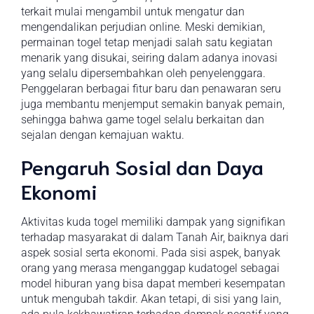
terkait mulai mengambil untuk mengatur dan
mengendalikan perjudian online. Meski demikian,
permainan togel tetap menjadi salah satu kegiatan
menarik yang disukai, seiring dalam adanya inovasi
yang selalu dipersembahkan oleh penyelenggara.
Penggelaran berbagai fitur baru dan penawaran seru
juga membantu menjemput semakin banyak pemain,
sehingga bahwa game togel selalu berkaitan dan
sejalan dengan kemajuan waktu.
Pengaruh Sosial dan Daya
Ekonomi
Aktivitas kuda togel memiliki dampak yang signifikan
terhadap masyarakat di dalam Tanah Air, baiknya dari
aspek sosial serta ekonomi. Pada sisi aspek, banyak
orang yang merasa menganggap kudatogel sebagai
model hiburan yang bisa dapat memberi kesempatan
untuk mengubah takdir. Akan tetapi, di sisi yang lain,