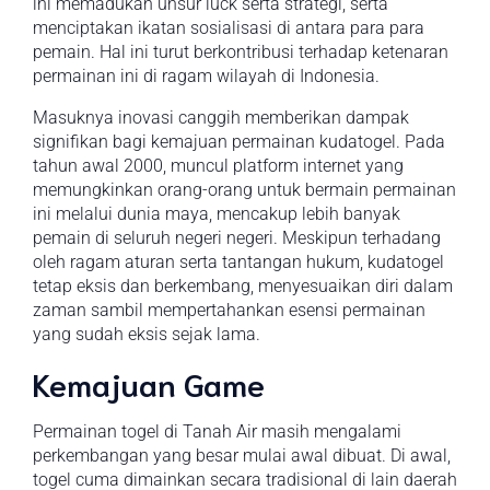
ini memadukan unsur luck serta strategi, serta
menciptakan ikatan sosialisasi di antara para para
pemain. Hal ini turut berkontribusi terhadap ketenaran
permainan ini di ragam wilayah di Indonesia.
Masuknya inovasi canggih memberikan dampak
signifikan bagi kemajuan permainan kudatogel. Pada
tahun awal 2000, muncul platform internet yang
memungkinkan orang-orang untuk bermain permainan
ini melalui dunia maya, mencakup lebih banyak
pemain di seluruh negeri negeri. Meskipun terhadang
oleh ragam aturan serta tantangan hukum, kudatogel
tetap eksis dan berkembang, menyesuaikan diri dalam
zaman sambil mempertahankan esensi permainan
yang sudah eksis sejak lama.
Kemajuan Game
Permainan togel di Tanah Air masih mengalami
perkembangan yang besar mulai awal dibuat. Di awal,
togel cuma dimainkan secara tradisional di lain daerah