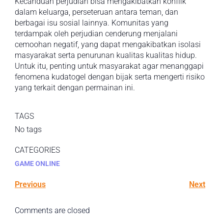
Kecanduan perjudian bisa mengakibatkan konflik
dalam keluarga, perseteruan antara teman, dan
berbagai isu sosial lainnya. Komunitas yang
terdampak oleh perjudian cenderung menjalani
cemoohan negatif, yang dapat mengakibatkan isolasi
masyarakat serta penurunan kualitas kualitas hidup.
Untuk itu, penting untuk masyarakat agar menanggapi
fenomena kudatogel dengan bijak serta mengerti risiko
yang terkait dengan permainan ini.
TAGS
No tags
CATEGORIES
GAME ONLINE
Previous
Next
Comments are closed