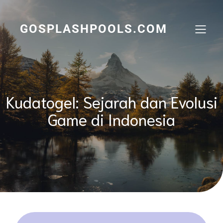
Skip
to
content
GOSPLASHPOOLS.COM
Kudatogel: Sejarah dan Evolusi
Game di Indonesia