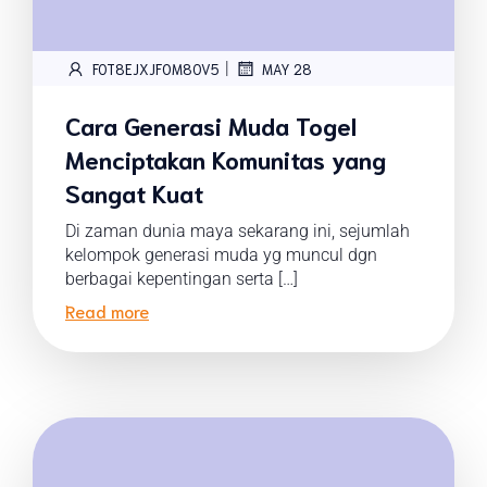
|
FOT8EJXJF0M8OV5
MAY 28
Cara Generasi Muda Togel
Menciptakan Komunitas yang
Sangat Kuat
Di zaman dunia maya sekarang ini, sejumlah
kelompok generasi muda yg muncul dgn
berbagai kepentingan serta […]
Read more