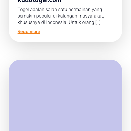
Togel adalah salah satu permainan yang
semakin populer di kalangan masyarakat,
khususnya di Indonesia. Untuk orang […]
Read more