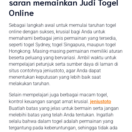
saran memainkan Judi Togel
Online
Sebagai langkah awal untuk memulai taruhan togel
online dengan sukses, krusial bagi Anda untuk
memahami berbagai jenis permainan yang tersedia,
seperti togel Sydney, togel Singapura, maupun togel
Hongkong. Masing-masing permainan memiliki aturan
beserta peluang yang bervariasi. Ambil waktu untuk
mempelajari petunjuk serta sumber daya di laman di
situs contohnya jeniustoto, agar Anda dapat
menentukan keputusan yang lebih baik saat
melakukan taruhan.
Selain mempelajari juga berbagai macam togel,
kontrol keuangan sangat amat krusial.
jeniustoto
Buatlah batas yang jelas untuk bermain serta jangan
melebihi batas yang telah Anda tentukan. Ingatlah
selalu bahwa dalam togel adalah permainan yang
tergantung pada keberuntungan, sehingga tidak ada