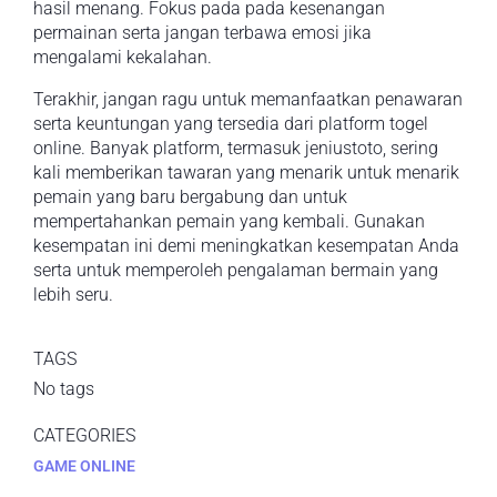
hasil menang. Fokus pada pada kesenangan
permainan serta jangan terbawa emosi jika
mengalami kekalahan.
Terakhir, jangan ragu untuk memanfaatkan penawaran
serta keuntungan yang tersedia dari platform togel
online. Banyak platform, termasuk jeniustoto, sering
kali memberikan tawaran yang menarik untuk menarik
pemain yang baru bergabung dan untuk
mempertahankan pemain yang kembali. Gunakan
kesempatan ini demi meningkatkan kesempatan Anda
serta untuk memperoleh pengalaman bermain yang
lebih seru.
TAGS
No tags
CATEGORIES
GAME ONLINE