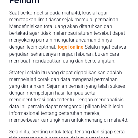
Saat berkompetisi pada maha4d, krusial agar
menetapkan limit dasar sejak memulai permainan.
Mendefinisikan total uang akan ditaruhkan dan
bertekad agar tidak melampaui aturan tersebut dapat
menyokong pemain mengatur ancaman dirinya
dengan lebih optimal.
togel online
Selalu ingat bahwa
perjudian seharusnya menjadi hiburan, bukan cara
membuat mendapatkan uang dari berkelanjutan.
Strategi selain itu yang dapat digaplikasikan adalah
mempelajari corak dan data mengenai permainan
yang dimainkan. Sejumlah pemain yang telah sukses
dengan mempelajari hasil lampau serta
mengidentifikasi pola tertentu. Dengan menganalisis
data ini, pemain dapat mengambil pilihan lebih lebih
informasional tentang pertaruhan mereka,
memperbesar kemungkinan untuk menang di maha4d.
Selain itu, penting untuk tetap tenang dan sigap serta