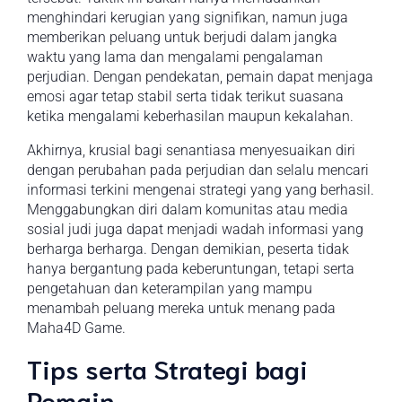
menghindari kerugian yang signifikan, namun juga
memberikan peluang untuk berjudi dalam jangka
waktu yang lama dan mengalami pengalaman
perjudian. Dengan pendekatan, pemain dapat menjaga
emosi agar tetap stabil serta tidak terikut suasana
ketika mengalami keberhasilan maupun kekalahan.
Akhirnya, krusial bagi senantiasa menyesuaikan diri
dengan perubahan pada perjudian dan selalu mencari
informasi terkini mengenai strategi yang yang berhasil.
Menggabungkan diri dalam komunitas atau media
sosial judi juga dapat menjadi wadah informasi yang
berharga berharga. Dengan demikian, peserta tidak
hanya bergantung pada keberuntungan, tetapi serta
pengetahuan dan keterampilan yang mampu
menambah peluang mereka untuk menang pada
Maha4D Game.
Tips serta Strategi bagi
Pemain