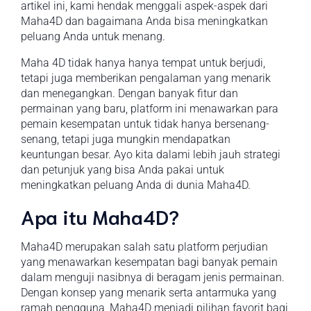
artikel ini, kami hendak menggali aspek-aspek dari
Maha4D dan bagaimana Anda bisa meningkatkan
peluang Anda untuk menang.
Maha 4D tidak hanya hanya tempat untuk berjudi,
tetapi juga memberikan pengalaman yang menarik
dan menegangkan. Dengan banyak fitur dan
permainan yang baru, platform ini menawarkan para
pemain kesempatan untuk tidak hanya bersenang-
senang, tetapi juga mungkin mendapatkan
keuntungan besar. Ayo kita dalami lebih jauh strategi
dan petunjuk yang bisa Anda pakai untuk
meningkatkan peluang Anda di dunia Maha4D.
Apa itu Maha4D?
Maha4D merupakan salah satu platform perjudian
yang menawarkan kesempatan bagi banyak pemain
dalam menguji nasibnya di beragam jenis permainan.
Dengan konsep yang menarik serta antarmuka yang
ramah pengguna, Maha4D menjadi pilihan favorit bagi