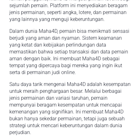
sejumlah pemain. Platform ini menyediakan beragam
jenis permainan, seperti angka, lotere, dan permainan
yang lainnya yang menguji keberuntungan.
Dalam dunia Maha4D, pemain bisa menikmati sensasi
berjudi yang aman dan nyaman. Sistem keamanan
yang ketat dan kebijakan perlindungan data
memastikan bahwa setiap transaksi dan data pemain
aman dengan baik. Ini membuat Maha4D sebagai
tempat yang dipercaya bagi mereka yang ingin ikut
serta di permainan judi online.
Satu daya tarik mengenai Maha4D adalah kesempatan
untuk meraih penghargaan besar. Melalui berbagai
jenis permainan dan variasi taruhan, pemain
mempunyai beragam kesempatan untuk mencapai
kemenangan yang signifikan. Ini membuat Maha4D
bukan hanya sekedar permainan, tetapi juga sebuah
strategi untuk mencari keberuntungan dalam dunia
perjudian.