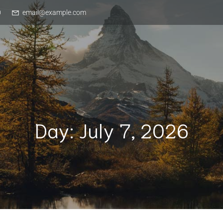
0
email@example.com
Day:
July 7, 2026