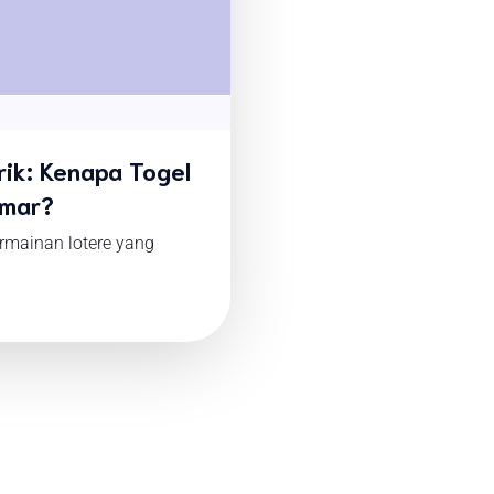
ik: Kenapa Togel
emar?
rmainan lotere yang